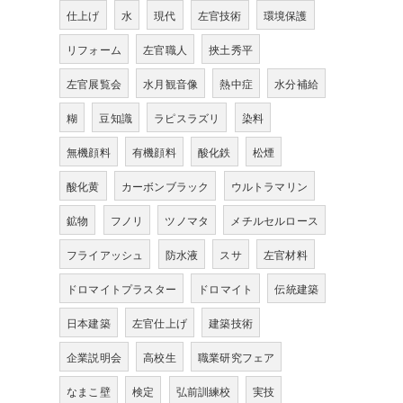
仕上げ
水
現代
左官技術
環境保護
リフォーム
左官職人
挾土秀平
左官展覧会
水月観音像
熱中症
水分補給
糊
豆知識
ラピスラズリ
染料
無機顔料
有機顔料
酸化鉄
松煙
酸化黄
カーボンブラック
ウルトラマリン
鉱物
フノリ
ツノマタ
メチルセルロース
フライアッシュ
防水液
スサ
左官材料
ドロマイトプラスター
ドロマイト
伝統建築
日本建築
左官仕上げ
建築技術
企業説明会
高校生
職業研究フェア
なまこ壁
検定
弘前訓練校
実技