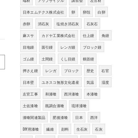
端材
アップサイクル
講習会
左官材
日本エムテクス株式会社
卵
卵殻
白卵
赤卵
消石灰
塩焼き消石灰
石灰石
麻スサ
カドヤ工業株式会社
仕上鏝
角鏝
目地鏝
面引鏝
レンガ鏝
ブロック鏝
ゴム鏝
土間鏝
くし目鏝
鶴首鏝
押さえ鏝
レンガ
ブロック
歴史
右官
日本壁
ユネスコ無形文化遺産
気温
湿度
左官工事
和漆喰
西洋漆喰
本漆喰
土佐漆喰
既調合漆喰
琉球漆喰
漆喰関連製品
肥後漆喰
日本
西洋
DIY用漆喰
繊維
顔料
生石灰
石灰