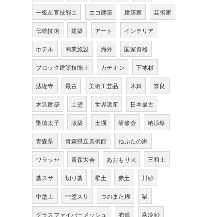
一級左官技能士
エコ建築
建築家
芸術家
伝統技術
建築
アート
インテリア
ホテル
商業施設
海外
国家資格
ブロック建築技能士
カチオン
下地材
法隆寺
最古
美術工芸品
木舞
奈良
木造建築
土壁
世界遺産
日本最古
聖徳太子
版築
土塀
研修会
納涼祭
青森県
青森県立美術館
ねぶたの家
ワラッセ
青森大会
あおもり犬
三和土
藁スサ
切り藁
壁土
赤土
川砂
中塗土
中塗スサ
つのまた糊
猫
グラスファイバーメッシュ
布連
寒冷紗