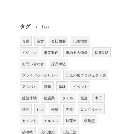
タグ
Tags
青森
左官
会社概要
代表挨拶
ビジョン
事業案内
求める人物像
採用Q&A
お問い合わせ
採用申込
プライバシーポリシー
元気応援プロジェクト展
く
アスパム
漆喰
体験
イベント
え
建築体験
建設業
タイル
板金
木工
鉄筋
仕上
外壁
内壁
コンクリート
セメント
モルタル
珪藻土
繊維壁
砂漆喰
現代建築
伝統工法