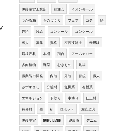
伊藤左官工業所
歓迎会
イオンモール
つがる柏
ものづくり
フェア
コテ
絵
な
鏝絵
鏝絵
コンクール
コンクール
求人
募集
資格
左官技能士
未経験
銅板表札
本棚
踏台
アームカバー
多肉植物
野菜
むきもの
足場
職業能力開発
内装
外装
伝統
職人
みずすまし
分離材
無機系
有機系
エマルジョン
下塗り
中塗り
仕上材
補修材
鏝
AI
ロボット
左官道具
。
伊藤左官
NURU DENIM
卵漆喰
デニム