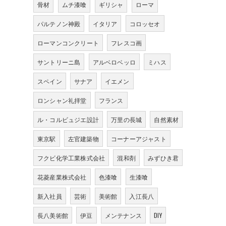
骨材
ムチ漆喰
ギリシャ
ローマ
パルテノン神殿
イタリア
コロッセオ
ローマンコンクリート
フレスコ画
サントリーニ島
アルベロベッロ
ミハス
スペイン
サナア
イエメン
ロンシャン礼拝堂
フランス
ル・コルビュジエ設計
万里の長城
自然素材
東京駅
左官建築物
コーナーアジャスト
フクビ化学工業株式会社
混和剤
みずひき君
花菱産業株式会社
色漆喰
生漆喰
新入社員
芸術
美術館
入江長八
長八美術館
伊豆
メンテナンス
DIY