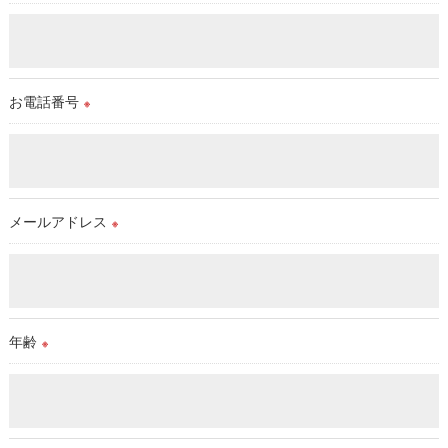
＜個人情報の安全管理＞
当店では、個人情報の漏洩等がなされないよう、適切に安全管
理対策を実施します。
お電話番号
※
＜個人情報を与えなかった場合に生じる結果＞
必要な情報を頂けない場合は、それに対応した当店のサービス
をご提供できない場合がございますので予めご了承ください。
メールアドレス
※
＜個人情報の開示･訂正・削除･利用停止の手続について＞
当店では、お客様の個人情報の開示･訂正･削除・利用停止の手
続を定めさせて頂いております。
ご本人である事を確認のうえ、対応させて頂きます。
個人情報の開示･訂正･削除・利用停止の具体的手続きにつきま
年齢
※
しては、お電話でお問合せ下さい。