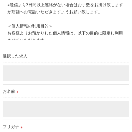
※送信より2日間以上連絡がない場合はお手数をお掛け致します
が店舗へお電話いただきますようお願い致します。
＜個人情報の利用目的＞
お客様よりお預かりした個人情報は、以下の目的に限定し利用
させていただきます。
・本サービスに関する顧客管理
・本サービスの運営上必要な事項のご連絡
選択した求人
＜個人情報の提供について＞
当店ではお客様の同意を得た場合または法令に定められた場合
を除き、
取得した個人情報を第三者に提供することはいたしません。
お名前
※
＜個人情報の委託について＞
当店では、利用目的の達成に必要な範囲において、個人情報を
外部に委託する場合があります。
これらの委託先に対しては個人情報保護契約等の措置をとり、
フリガナ
※
適切な監督を行います。