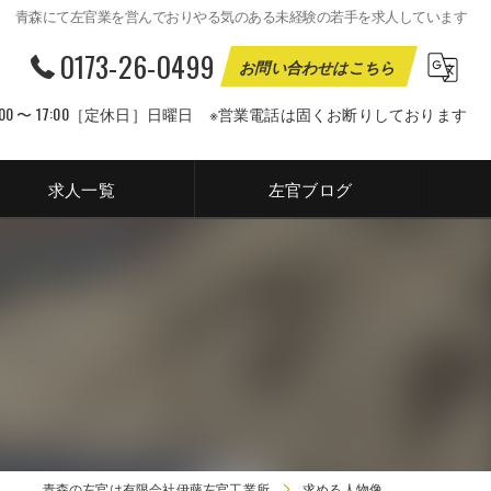
青森にて左官業を営んでおりやる気のある未経験の若手を求人しています
0173-26-0499
お問い合わせはこちら
00 〜 17:00［定休日］日曜日 ※営業電話は固くお断りしております
求人一覧
左官ブログ
青森の左官は有限会社伊藤左官工業所
求める人物像