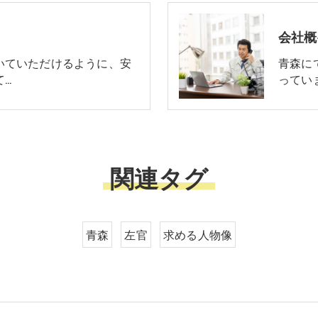
会社概
いていただけるように、安
青森に
て…
ってい
関連タグ
青森
左官
求める人物像