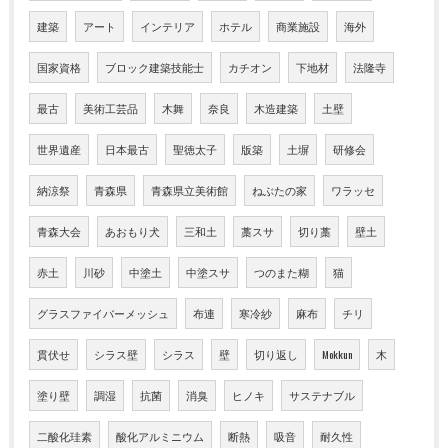
建築
アート
インテリア
ホテル
商業施設
海外
国家資格
ブロック建築技能士
カチオン
下地材
法隆寺
最古
美術工芸品
木舞
奈良
木造建築
土壁
世界遺産
日本最古
聖徳太子
版築
土塀
研修会
納涼祭
青森県
青森県立美術館
ねぶたの家
ワラッセ
青森大会
あおもり犬
三和土
藁スサ
切り藁
壁土
赤土
川砂
中塗土
中塗スサ
つのまた糊
猫
グラスファイバーメッシュ
布連
寒冷紗
麻布
チリ
貫伏せ
シラス壁
シラス
壁
切り返し
Mokkun
木
塗り壁
調湿
抗菌
消臭
ヒノキ
サステナブル
二酸化珪素
酸化アルミニウム
断熱
吸音
耐久性