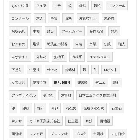
ものづくり
フェア
コテ
絵
鏝絵
鏝絵
コンクール
コンクール
求人
募集
資格
左官技能士
未経験
銅板表札
本棚
踏台
アームカバー
多肉植物
野菜
むきもの
足場
職業能力開発
内装
外装
伝統
職人
みずすまし
分離材
無機系
有機系
エマルジョン
下塗り
中塗り
仕上材
補修材
鏝
AI
ロボット
左官道具
伊藤左官
NURU DENIM
卵漆喰
デニム
端材
アップサイクル
講習会
左官材
日本エムテクス株式会社
卵
卵殻
白卵
赤卵
消石灰
塩焼き消石灰
石灰石
麻スサ
カドヤ工業株式会社
仕上鏝
角鏝
目地鏝
面引鏝
レンガ鏝
ブロック鏝
ゴム鏝
土間鏝
くし目鏝