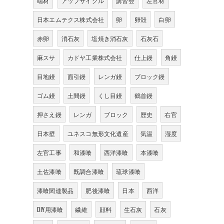
端材
アップサイクル
講習会
左官材
日本エムテクス株式会社
卵
卵殻
白卵
赤卵
消石灰
塩焼き消石灰
石灰石
麻スサ
カドヤ工業株式会社
仕上鏝
角鏝
目地鏝
面引鏝
レンガ鏝
ブロック鏝
ゴム鏝
土間鏝
くし目鏝
鶴首鏝
押さえ鏝
レンガ
ブロック
歴史
右官
日本壁
ユネスコ無形文化遺産
気温
湿度
左官工事
和漆喰
西洋漆喰
本漆喰
土佐漆喰
既調合漆喰
琉球漆喰
漆喰関連製品
肥後漆喰
日本
西洋
DIY用漆喰
繊維
顔料
生石灰
石灰