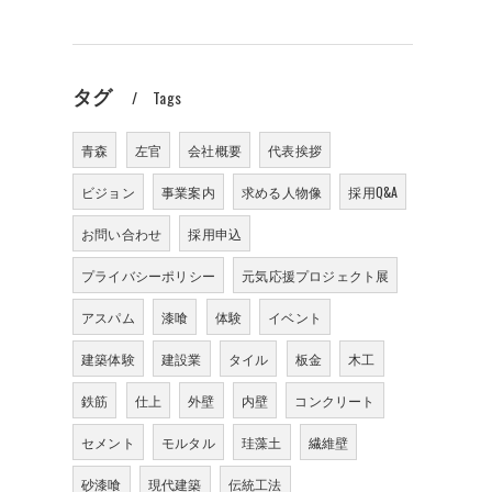
タグ
Tags
青森
左官
会社概要
代表挨拶
ビジョン
事業案内
求める人物像
採用Q&A
お問い合わせ
採用申込
プライバシーポリシー
元気応援プロジェクト展
アスパム
漆喰
体験
イベント
建築体験
建設業
タイル
板金
木工
鉄筋
仕上
外壁
内壁
コンクリート
セメント
モルタル
珪藻土
繊維壁
砂漆喰
現代建築
伝統工法