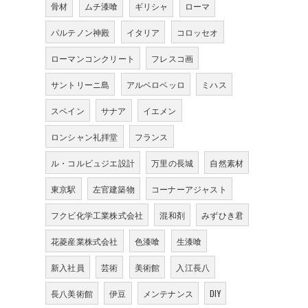
骨材
ムチ漆喰
ギリシャ
ローマ
パルテノン神殿
イタリア
コロッセオ
ローマンコンクリート
フレスコ画
サントリーニ島
アルベロベッロ
ミハス
スペイン
サナア
イエメン
ロンシャン礼拝堂
フランス
ル・コルビュジエ設計
万里の長城
自然素材
東京駅
左官建築物
コーナーアジャスト
フクビ化学工業株式会社
混和剤
みずひき君
花菱産業株式会社
色漆喰
生漆喰
新入社員
芸術
美術館
入江長八
長八美術館
伊豆
メンテナンス
DIY