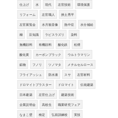
仕上げ
水
現代
左官技術
環境保護
リフォーム
左官職人
挾土秀平
左官展覧会
水月観音像
熱中症
水分補給
糊
豆知識
ラピスラズリ
染料
無機顔料
有機顔料
酸化鉄
松煙
酸化黄
カーボンブラック
ウルトラマリン
鉱物
フノリ
ツノマタ
メチルセルロース
フライアッシュ
防水液
スサ
左官材料
ドロマイトプラスター
ドロマイト
伝統建築
日本建築
左官仕上げ
建築技術
企業説明会
高校生
職業研究フェア
なまこ壁
検定
弘前訓練校
実技