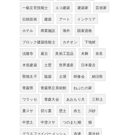
一級左官技能士
エコ建築
建築家
芸術家
伝統技術
建築
アート
インテリア
ホテル
商業施設
海外
国家資格
ブロック建築技能士
カチオン
下地材
法隆寺
最古
美術工芸品
木舞
奈良
木造建築
土壁
世界遺産
日本最古
聖徳太子
版築
土塀
研修会
納涼祭
青森県
青森県立美術館
ねぶたの家
ワラッセ
青森大会
あおもり犬
三和土
藁スサ
切り藁
壁土
赤土
川砂
中塗土
中塗スサ
つのまた糊
猫
グラスファイバーメッシュ
布連
寒冷紗