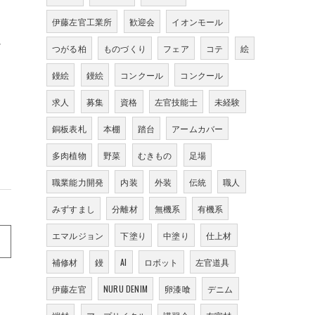
伊藤左官工業所
歓迎会
イオンモール
。
け
つがる柏
ものづくり
フェア
コテ
絵
鏝絵
鏝絵
コンクール
コンクール
求人
募集
資格
左官技能士
未経験
銅板表札
本棚
踏台
アームカバー
多肉植物
野菜
むきもの
足場
職業能力開発
内装
外装
伝統
職人
みずすまし
分離材
無機系
有機系
エマルジョン
下塗り
中塗り
仕上材
補修材
鏝
AI
ロボット
左官道具
伊藤左官
NURU DENIM
卵漆喰
デニム