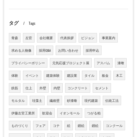
タグ
Tags
青森
左官
会社概要
代表挨拶
ビジョン
事業案内
求める人物像
採用Q&A
お問い合わせ
採用申込
プライバシーポリシー
元気応援プロジェクト展
アスパム
漆喰
体験
イベント
建築体験
建設業
タイル
板金
木工
鉄筋
仕上
外壁
内壁
コンクリート
セメント
モルタル
珪藻土
繊維壁
砂漆喰
現代建築
伝統工法
伊藤左官工業所
歓迎会
イオンモール
つがる柏
ものづくり
フェア
コテ
絵
鏝絵
鏝絵
コンクール