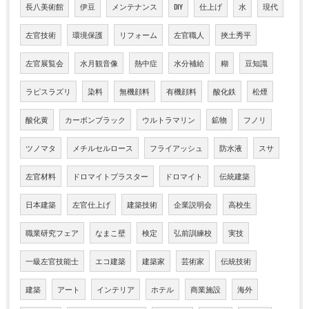
長八美術館
伊豆
メンテナンス
DIY
仕上げ
水
現代
左官技術
環境保護
リフォーム
左官職人
挾土秀平
左官展覧会
水月観音像
熱中症
水分補給
糊
豆知識
ラピスラズリ
染料
無機顔料
有機顔料
酸化鉄
松煙
酸化黄
カーボンブラック
ウルトラマリン
鉱物
フノリ
ツノマタ
メチルセルロース
フライアッシュ
防水液
スサ
左官材料
ドロマイトプラスター
ドロマイト
伝統建築
日本建築
左官仕上げ
建築技術
企業説明会
高校生
職業研究フェア
なまこ壁
検定
弘前訓練校
実技
一級左官技能士
エコ建築
建築家
芸術家
伝統技術
建築
アート
インテリア
ホテル
商業施設
海外