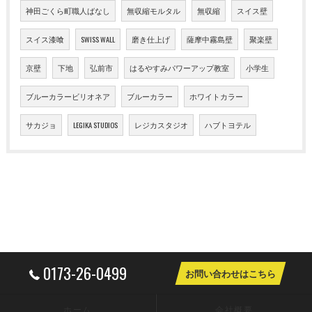
神田ごくら町職人ばなし
無収縮モルタル
無収縮
スイス壁
スイス漆喰
SWISS WALL
磨き仕上げ
薩摩中霧島壁
聚楽壁
京壁
下地
弘前市
はるやすみパワーアップ教室
小学生
ブルーカラービリオネア
ブルーカラー
ホワイトカラー
サカジョ
LEGIKA STUDIOS
レジカスタジオ
ハブトヨテル
0173-26-0499
お問い合わせはこちら
ホーム
会社概要