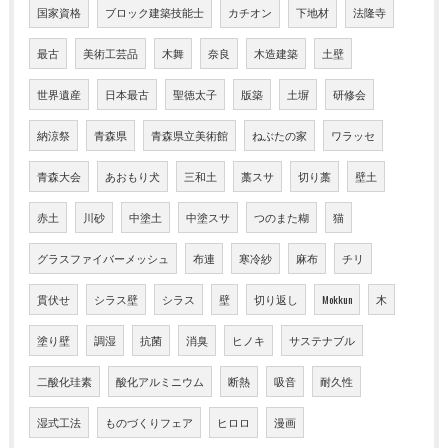
国家資格
ブロック建築技能士
カチオン
下地材
法隆寺
最古
美術工芸品
木舞
奈良
木造建築
土壁
世界遺産
日本最古
聖徳太子
版築
土塀
研修会
納涼祭
青森県
青森県立美術館
ねぶたの家
ワラッセ
青森大会
あおもり犬
三和土
藁スサ
切り藁
壁土
赤土
川砂
中塗土
中塗スサ
つのまた糊
猫
グラスファイバーメッシュ
布連
寒冷紗
麻布
チリ
貫伏せ
シラス壁
シラス
壁
切り返し
Mokkun
木
塗り壁
調湿
抗菌
消臭
ヒノキ
サステナブル
二酸化珪素
酸化アルミニウム
断熱
吸音
耐久性
湿式工法
ものづくりフェア
ヒロロ
漫画