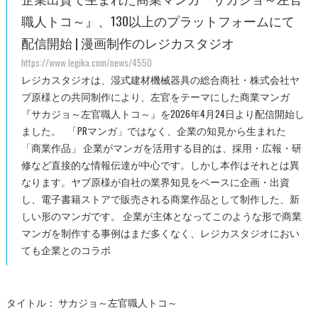
職人トコ～』、130以上のプラットフォームにて
配信開始 | 漫画制作のレジカスタジオ
https://www.legika.com/news/4550
レジカスタジオは、湿式建材機械器具の総合商社・株式会社ヤ
ブ原様との共同制作により、左官をテーマにした商業マンガ
『サカジョ～左官職人トコ～』を2026年4月24日より配信開始し
ました。 「PRマンガ」ではなく、企業の知見から生まれた
「商業作品」 企業がマンガを活用する目的は、採用・広報・研
修など直接的な情報伝達が中心です。しかし本作はそれとは異
なります。ヤブ原様が自社の業界知見をベースに企画・出資
し、電子書籍ストアで販売される商業作品として制作した、新
しい形のマンガです。 企業が主体となってこのような形で商業
マンガを制作する事例はまだ多くなく、レジカスタジオにおい
ても企業とのコラボ
タイトル： サカジョ～左官職人トコ～