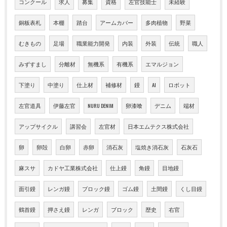
コンクール
求人
募集
資格
左官技能士
未経験
銅板表札
本棚
踏台
アームカバー
多肉植物
野菜
むきもの
足場
職業能力開発
内装
外装
伝統
職人
みずすまし
分離材
無機系
有機系
エマルジョン
下塗り
中塗り
仕上材
補修材
鏝
AI
ロボット
左官道具
伊藤左官
NURU DENIM
卵漆喰
デニム
端材
アップサイクル
講習会
左官材
日本エムテクス株式会社
卵
卵殻
白卵
赤卵
消石灰
塩焼き消石灰
石灰石
麻スサ
カドヤ工業株式会社
仕上鏝
角鏝
目地鏝
面引鏝
レンガ鏝
ブロック鏝
ゴム鏝
土間鏝
くし目鏝
鶴首鏝
押さえ鏝
レンガ
ブロック
歴史
右官