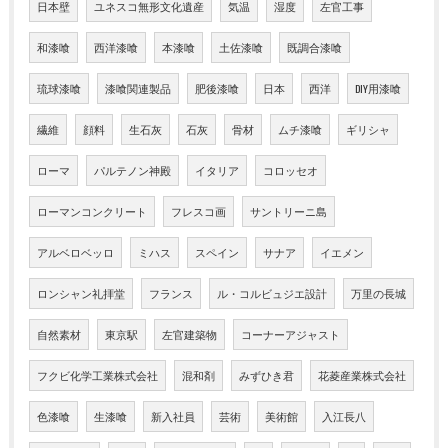
日本壁
ユネスコ無形文化遺産
気温
湿度
左官工事
和漆喰
西洋漆喰
本漆喰
土佐漆喰
既調合漆喰
琉球漆喰
漆喰関連製品
肥後漆喰
日本
西洋
DIY用漆喰
繊維
顔料
生石灰
石灰
骨材
ムチ漆喰
ギリシャ
ローマ
パルテノン神殿
イタリア
コロッセオ
ローマンコンクリート
フレスコ画
サントリーニ島
アルベロベッロ
ミハス
スペイン
サナア
イエメン
ロンシャン礼拝堂
フランス
ル・コルビュジエ設計
万里の長城
自然素材
東京駅
左官建築物
コーナーアジャスト
フクビ化学工業株式会社
混和剤
みずひき君
花菱産業株式会社
色漆喰
生漆喰
新入社員
芸術
美術館
入江長八