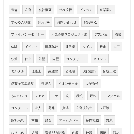
青森
左官
会社概要
代表挨拶
ビジョン
事業案内
求める人物像
採用Q&A
お問い合わせ
採用申込
プライバシーポリシー
元気応援プロジェクト展
アスパム
漆喰
体験
イベント
建築体験
建設業
タイル
板金
木工
鉄筋
仕上
外壁
内壁
コンクリート
セメント
モルタル
珪藻土
繊維壁
砂漆喰
現代建築
伝統工法
伊藤左官工業所
歓迎会
イオンモール
つがる柏
ものづくり
フェア
コテ
絵
鏝絵
鏝絵
コンクール
コンクール
求人
募集
資格
左官技能士
未経験
銅板表札
本棚
踏台
アームカバー
多肉植物
野菜
むきもの
足場
職業能力開発
内装
外装
伝統
職人