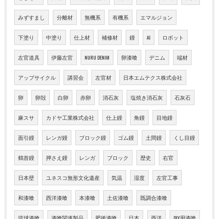
みずすまし
分離材
無機系
有機系
エマルジョン
下塗り
中塗り
仕上材
補修材
鏝
AI
ロボット
左官道具
伊藤左官
NURU DENIM
卵漆喰
デニム
端材
アップサイクル
講習会
左官材
日本エムテクス株式会社
卵
卵殻
白卵
赤卵
消石灰
塩焼き消石灰
石灰石
麻スサ
カドヤ工業株式会社
仕上鏝
角鏝
目地鏝
面引鏝
レンガ鏝
ブロック鏝
ゴム鏝
土間鏝
くし目鏝
鶴首鏝
押さえ鏝
レンガ
ブロック
歴史
右官
日本壁
ユネスコ無形文化遺産
気温
湿度
左官工事
和漆喰
西洋漆喰
本漆喰
土佐漆喰
既調合漆喰
琉球漆喰
漆喰関連製品
肥後漆喰
日本
西洋
DIY用漆喰