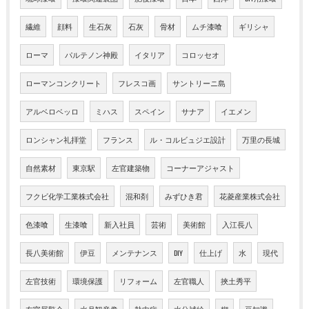
繊維
顔料
生石灰
石灰
骨材
ムチ漆喰
ギリシャ
ローマ
パルテノン神殿
イタリア
コロッセオ
ローマンコンクリート
フレスコ画
サントリーニ島
アルベロベッロ
ミハス
スペイン
サナア
イエメン
ロンシャン礼拝堂
フランス
ル・コルビュジエ設計
万里の長城
自然素材
東京駅
左官建築物
コーナーアジャスト
フクビ化学工業株式会社
混和剤
みずひき君
花菱産業株式会社
色漆喰
生漆喰
新入社員
芸術
美術館
入江長八
長八美術館
伊豆
メンテナンス
DIY
仕上げ
水
現代
左官技術
環境保護
リフォーム
左官職人
挾土秀平