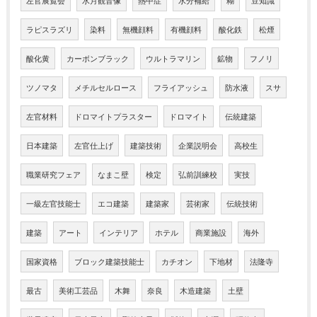
左官展覧会
水月観音像
熱中症
水分補給
糊
豆知識
ラピスラズリ
染料
無機顔料
有機顔料
酸化鉄
松煙
酸化黄
カーボンブラック
ウルトラマリン
鉱物
フノリ
ツノマタ
メチルセルロース
フライアッシュ
防水液
スサ
左官材料
ドロマイトプラスター
ドロマイト
伝統建築
日本建築
左官仕上げ
建築技術
企業説明会
高校生
職業研究フェア
なまこ壁
検定
弘前訓練校
実技
一級左官技能士
エコ建築
建築家
芸術家
伝統技術
建築
アート
インテリア
ホテル
商業施設
海外
国家資格
ブロック建築技能士
カチオン
下地材
法隆寺
最古
美術工芸品
木舞
奈良
木造建築
土壁