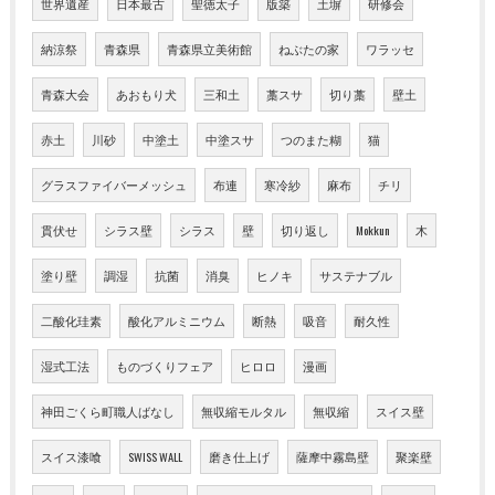
世界遺産
日本最古
聖徳太子
版築
土塀
研修会
納涼祭
青森県
青森県立美術館
ねぶたの家
ワラッセ
青森大会
あおもり犬
三和土
藁スサ
切り藁
壁土
赤土
川砂
中塗土
中塗スサ
つのまた糊
猫
グラスファイバーメッシュ
布連
寒冷紗
麻布
チリ
貫伏せ
シラス壁
シラス
壁
切り返し
Mokkun
木
塗り壁
調湿
抗菌
消臭
ヒノキ
サステナブル
二酸化珪素
酸化アルミニウム
断熱
吸音
耐久性
湿式工法
ものづくりフェア
ヒロロ
漫画
神田ごくら町職人ばなし
無収縮モルタル
無収縮
スイス壁
スイス漆喰
SWISS WALL
磨き仕上げ
薩摩中霧島壁
聚楽壁