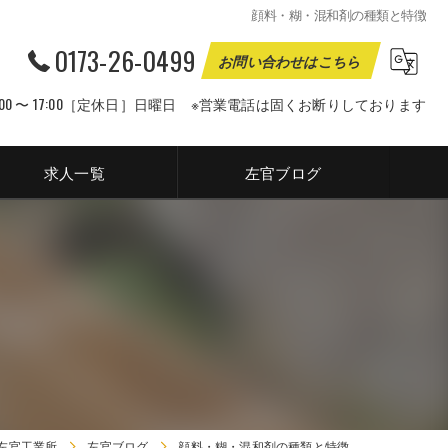
顔料・糊・混和剤の種類と特徴
0173-26-0499
お問い合わせはこちら
00 〜 17:00［定休日］日曜日 ※営業電話は固くお断りしております
求人一覧
左官ブログ
左官工業所
左官ブログ
顔料・糊・混和剤の種類と特徴