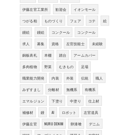
伊藤左官工業所
歓迎会
イオンモール
つがる柏
ものづくり
フェア
コテ
絵
鏝絵
鏝絵
コンクール
コンクール
求人
募集
資格
左官技能士
未経験
銅板表札
本棚
踏台
アームカバー
多肉植物
野菜
むきもの
足場
職業能力開発
内装
外装
伝統
職人
みずすまし
分離材
無機系
有機系
エマルジョン
下塗り
中塗り
仕上材
補修材
鏝
AI
ロボット
左官道具
伊藤左官
NURU DENIM
卵漆喰
デニム