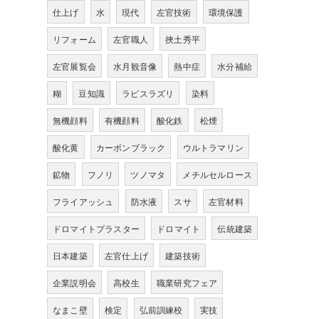
仕上げ
水
現代
左官技術
環境保護
リフォーム
左官職人
挾土秀平
左官展覧会
水月観音像
熱中症
水分補給
糊
豆知識
ラピスラズリ
染料
無機顔料
有機顔料
酸化鉄
松煙
を
酸化黄
カーボンブラック
ウルトラマリン
鉱物
フノリ
ツノマタ
メチルセルロース
フライアッシュ
防水液
スサ
左官材料
ドロマイトプラスター
ドロマイト
伝統建築
日本建築
左官仕上げ
建築技術
企業説明会
高校生
職業研究フェア
なまこ壁
検定
弘前訓練校
実技