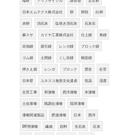
端材
アップサイクル
講習会
左官材
日本エムテクス株式会社
卵
卵殻
白卵
赤卵
消石灰
塩焼き消石灰
石灰石
麻スサ
カドヤ工業株式会社
仕上鏝
角鏝
目地鏝
面引鏝
レンガ鏝
ブロック鏝
ゴム鏝
土間鏝
くし目鏝
鶴首鏝
押さえ鏝
レンガ
ブロック
歴史
右官
日本壁
ユネスコ無形文化遺産
気温
湿度
左官工事
和漆喰
西洋漆喰
本漆喰
土佐漆喰
既調合漆喰
琉球漆喰
漆喰関連製品
肥後漆喰
日本
西洋
DIY用漆喰
繊維
顔料
生石灰
石灰
。