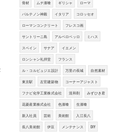
骨材
ムチ漆喰
ギリシャ
ローマ
パルテノン神殿
イタリア
コロッセオ
ローマンコンクリート
フレスコ画
サントリーニ島
アルベロベッロ
ミハス
スペイン
サナア
イエメン
ロンシャン礼拝堂
フランス
徴
ル・コルビュジエ設計
万里の長城
自然素材
東京駅
左官建築物
コーナーアジャスト
フクビ化学工業株式会社
混和剤
みずひき君
花菱産業株式会社
色漆喰
生漆喰
新入社員
芸術
美術館
入江長八
長八美術館
伊豆
メンテナンス
DIY