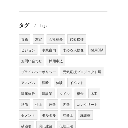
タグ
Tags
青森
左官
会社概要
代表挨拶
ビジョン
事業案内
求める人物像
採用Q&A
お問い合わせ
採用申込
プライバシーポリシー
元気応援プロジェクト展
アスパム
漆喰
体験
イベント
建築体験
建設業
タイル
板金
木工
鉄筋
仕上
外壁
内壁
コンクリート
セメント
モルタル
珪藻土
繊維壁
砂漆喰
現代建築
伝統工法