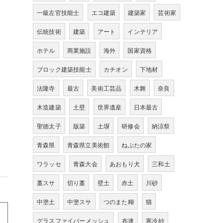
一級左官技能士
エコ建築
建築家
芸術家
伝統技術
建築
アート
インテリア
ホテル
商業施設
海外
国家資格
ブロック建築技能士
カチオン
下地材
法隆寺
最古
美術工芸品
木舞
奈良
木造建築
土壁
世界遺産
日本最古
聖徳太子
版築
土塀
研修会
納涼祭
青森県
青森県立美術館
ねぶたの家
ワラッセ
青森大会
あおもり犬
三和土
藁スサ
切り藁
壁土
赤土
川砂
中塗土
中塗スサ
つのまた糊
猫
グラスファイバーメッシュ
布連
寒冷紗