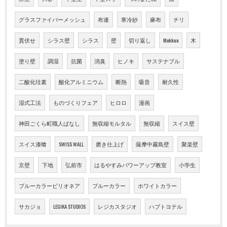
グラスファイバーメッシュ
布連
寒冷紗
麻布
チリ
貫伏せ
シラス壁
シラス
壁
切り返し
Mokkun
木
塗り壁
調湿
抗菌
消臭
ヒノキ
サステナブル
二酸化珪素
酸化アルミニウム
断熱
吸音
耐久性
湿式工法
ものづくりフェア
ヒロロ
漫画
神田ごくら町職人ばなし
無収縮モルタル
無収縮
スイス壁
スイス漆喰
SWISS WALL
磨き仕上げ
薩摩中霧島壁
聚楽壁
京壁
下地
弘前市
はるやすみパワーアップ教室
小学生
ブルーカラービリオネア
ブルーカラー
ホワイトカラー
サカジョ
LEGIKA STUDIOS
レジカスタジオ
ハブトヨテル