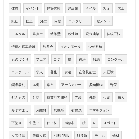
体験
イベント
建築体験
建設業
タイル
板金
木工
鉄筋
仕上
外壁
内壁
コンクリート
セメント
モルタル
珪藻土
繊維壁
砂漆喰
現代建築
伝統工法
伊藤左官工業所
歓迎会
イオンモール
つがる柏
ものづくり
フェア
コテ
絵
鏝絵
鏝絵
コンクール
コンクール
求人
募集
資格
左官技能士
未経験
銅板表札
本棚
踏台
アームカバー
多肉植物
野菜
むきもの
足場
職業能力開発
内装
外装
伝統
職人
みずすまし
分離材
無機系
有機系
エマルジョン
下塗り
中塗り
仕上材
補修材
鏝
AI
ロボット
左官道具
伊藤左官
NURU DENIM
卵漆喰
デニム
端材