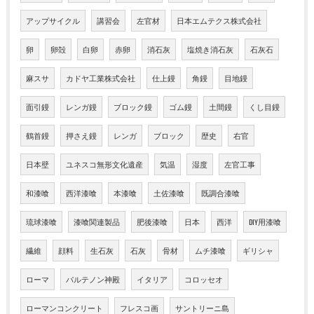
アップサイクル
講習会
左官材
日本エムテクス株式会社
卵
卵殻
白卵
赤卵
消石灰
塩焼き消石灰
石灰石
麻スサ
カドヤ工業株式会社
仕上鏝
角鏝
目地鏝
面引鏝
レンガ鏝
ブロック鏝
ゴム鏝
土間鏝
くし目鏝
鶴首鏝
押さえ鏝
レンガ
ブロック
歴史
右官
日本壁
ユネスコ無形文化遺産
気温
湿度
左官工事
和漆喰
西洋漆喰
本漆喰
土佐漆喰
既調合漆喰
琉球漆喰
漆喰関連製品
肥後漆喰
日本
西洋
DIY用漆喰
繊維
顔料
生石灰
石灰
骨材
ムチ漆喰
ギリシャ
ローマ
パルテノン神殿
イタリア
コロッセオ
ローマンコンクリート
フレスコ画
サントリーニ島