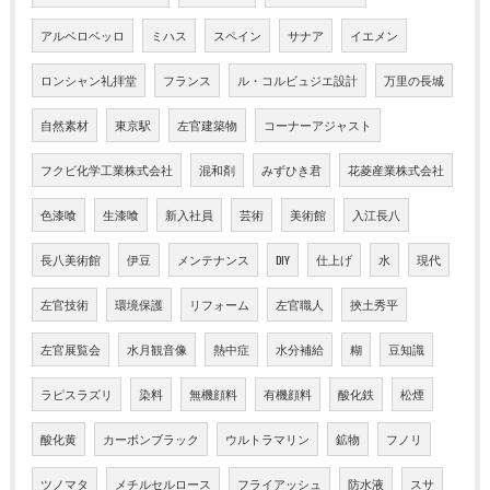
アルベロベッロ
ミハス
スペイン
サナア
イエメン
ロンシャン礼拝堂
フランス
ル・コルビュジエ設計
万里の長城
自然素材
東京駅
左官建築物
コーナーアジャスト
フクビ化学工業株式会社
混和剤
みずひき君
花菱産業株式会社
色漆喰
生漆喰
新入社員
芸術
美術館
入江長八
長八美術館
伊豆
メンテナンス
DIY
仕上げ
水
現代
左官技術
環境保護
リフォーム
左官職人
挾土秀平
左官展覧会
水月観音像
熱中症
水分補給
糊
豆知識
ラピスラズリ
染料
無機顔料
有機顔料
酸化鉄
松煙
酸化黄
カーボンブラック
ウルトラマリン
鉱物
フノリ
ツノマタ
メチルセルロース
フライアッシュ
防水液
スサ