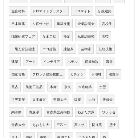
左官材料
ドロマイトプラスター
ドロマイト
伝統建築
日本建築
左官仕上げ
建築技術
企業説明会
高校生
職業研究フェア
なまこ壁
検定
弘前訓練校
実技
一級左官技能士
エコ建築
建築家
芸術家
伝統技術
建築
アート
インテリア
ホテル
商業施設
海外
国家資格
ブロック建築技能士
カチオン
下地材
法隆寺
最古
美術工芸品
木舞
奈良
木造建築
土壁
世界遺産
日本最古
聖徳太子
版築
土塀
研修会
納涼祭
青森県
青森県立美術館
ねぶたの家
ワラッセ
青森大会
あおもり犬
三和土
藁スサ
切り藁
壁土
赤土
川砂
中塗土
中塗スサ
つのまた糊
猫