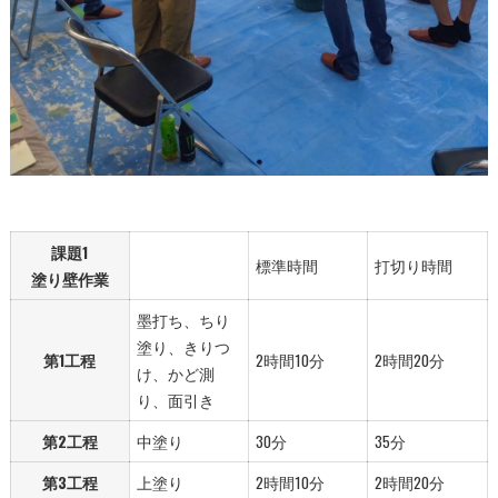
課題1
標準時間
打切り時間
塗り壁作業
墨打ち、ちり
塗り、きりつ
第1工程
2時間10分
2時間20分
け、かど測
り、面引き
第2工程
中塗り
30分
35分
第3工程
上塗り
2時間10分
2時間20分