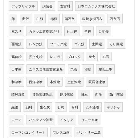
アップサイクル
講習会
左官材
日本エムテクス株式会社
卵
卵殻
白卵
赤卵
消石灰
塩焼き消石灰
石灰石
麻スサ
カドヤ工業株式会社
仕上鏝
角鏝
目地鏝
面引鏝
レンガ鏝
ブロック鏝
ゴム鏝
土間鏝
くし目鏝
鶴首鏝
押さえ鏝
レンガ
ブロック
歴史
右官
日本壁
ユネスコ無形文化遺産
気温
湿度
左官工事
和漆喰
西洋漆喰
本漆喰
土佐漆喰
既調合漆喰
琉球漆喰
漆喰関連製品
肥後漆喰
日本
西洋
DIY用漆喰
繊維
顔料
生石灰
石灰
骨材
ムチ漆喰
ギリシャ
ローマ
パルテノン神殿
イタリア
コロッセオ
ローマンコンクリート
フレスコ画
サントリーニ島