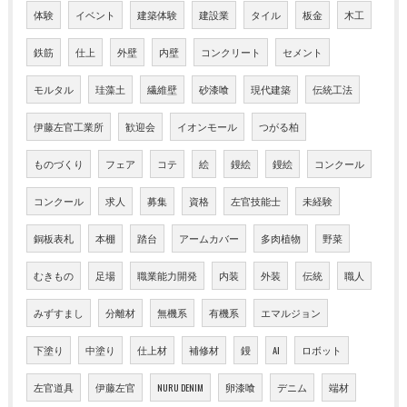
体験
イベント
建築体験
建設業
タイル
板金
木工
鉄筋
仕上
外壁
内壁
コンクリート
セメント
モルタル
珪藻土
繊維壁
砂漆喰
現代建築
伝統工法
伊藤左官工業所
歓迎会
イオンモール
つがる柏
ものづくり
フェア
コテ
絵
鏝絵
鏝絵
コンクール
コンクール
求人
募集
資格
左官技能士
未経験
銅板表札
本棚
踏台
アームカバー
多肉植物
野菜
むきもの
足場
職業能力開発
内装
外装
伝統
職人
みずすまし
分離材
無機系
有機系
エマルジョン
下塗り
中塗り
仕上材
補修材
鏝
AI
ロボット
左官道具
伊藤左官
NURU DENIM
卵漆喰
デニム
端材