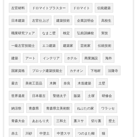
左官材料
ドロマイトプラスター
ドロマイト
伝統建築
日本建築
左官仕上げ
建築技術
企業説明会
高校生
職業研究フェア
なまこ壁
検定
弘前訓練校
実技
一級左官技能士
エコ建築
建築家
芸術家
伝統技術
建築
アート
インテリア
ホテル
商業施設
海外
国家資格
ブロック建築技能士
カチオン
下地材
法隆寺
最古
美術工芸品
木舞
奈良
木造建築
土壁
世界遺産
日本最古
聖徳太子
版築
土塀
研修会
納涼祭
青森県
青森県立美術館
ねぶたの家
ワラッセ
青森大会
あおもり犬
三和土
藁スサ
切り藁
壁土
赤土
川砂
中塗土
中塗スサ
つのまた糊
猫