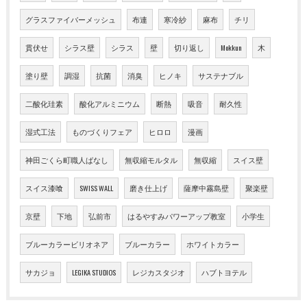
グラスファイバーメッシュ
布連
寒冷紗
麻布
チリ
貫伏せ
シラス壁
シラス
壁
切り返し
Mokkun
木
塗り壁
調湿
抗菌
消臭
ヒノキ
サステナブル
二酸化珪素
酸化アルミニウム
断熱
吸音
耐久性
湿式工法
ものづくりフェア
ヒロロ
漫画
神田ごくら町職人ばなし
無収縮モルタル
無収縮
スイス壁
スイス漆喰
SWISS WALL
磨き仕上げ
薩摩中霧島壁
聚楽壁
京壁
下地
弘前市
はるやすみパワーアップ教室
小学生
ブルーカラービリオネア
ブルーカラー
ホワイトカラー
サカジョ
LEGIKA STUDIOS
レジカスタジオ
ハブトヨテル