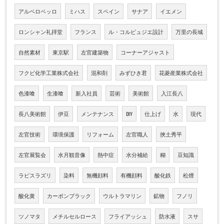
アルベロベッロ
ミハス
スペイン
サナア
イエメン
ロンシャン礼拝堂
フランス
ル・コルビュジエ設計
万里の長城
自然素材
東京駅
左官建築物
コーナーアジャスト
フクビ化学工業株式会社
混和剤
みずひき君
花菱産業株式会社
色漆喰
生漆喰
新入社員
芸術
美術館
入江長八
長八美術館
伊豆
メンテナンス
DIY
仕上げ
水
現代
左官技術
環境保護
リフォーム
左官職人
挾土秀平
左官展覧会
水月観音像
熱中症
水分補給
糊
豆知識
ラピスラズリ
染料
無機顔料
有機顔料
酸化鉄
松煙
酸化黄
カーボンブラック
ウルトラマリン
鉱物
フノリ
ツノマタ
メチルセルロース
フライアッシュ
防水液
スサ