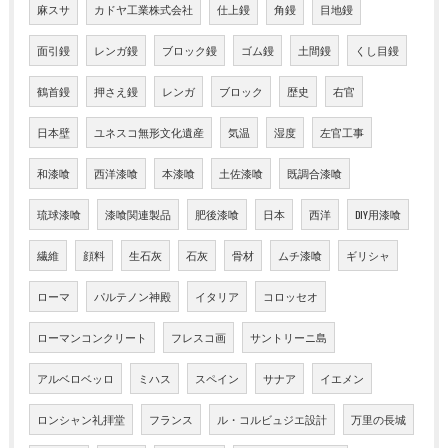
麻スサ
カドヤ工業株式会社
仕上鏝
角鏝
目地鏝
面引鏝
レンガ鏝
ブロック鏝
ゴム鏝
土間鏝
くし目鏝
鶴首鏝
押さえ鏝
レンガ
ブロック
歴史
右官
日本壁
ユネスコ無形文化遺産
気温
湿度
左官工事
和漆喰
西洋漆喰
本漆喰
土佐漆喰
既調合漆喰
琉球漆喰
漆喰関連製品
肥後漆喰
日本
西洋
DIY用漆喰
繊維
顔料
生石灰
石灰
骨材
ムチ漆喰
ギリシャ
ローマ
パルテノン神殿
イタリア
コロッセオ
ローマンコンクリート
フレスコ画
サントリーニ島
アルベロベッロ
ミハス
スペイン
サナア
イエメン
ロンシャン礼拝堂
フランス
ル・コルビュジエ設計
万里の長城