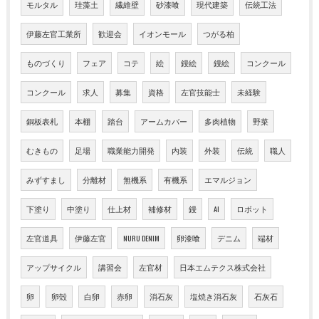
モルタル
珪藻土
繊維壁
砂漆喰
現代建築
伝統工法
伊藤左官工業所
歓迎会
イオンモール
つがる柏
ものづくり
フェア
コテ
絵
鏝絵
鏝絵
コンクール
コンクール
求人
募集
資格
左官技能士
未経験
銅板表札
本棚
踏台
アームカバー
多肉植物
野菜
むきもの
足場
職業能力開発
内装
外装
伝統
職人
みずすまし
分離材
無機系
有機系
エマルジョン
下塗り
中塗り
仕上材
補修材
鏝
AI
ロボット
左官道具
伊藤左官
NURU DENIM
卵漆喰
デニム
端材
アップサイクル
講習会
左官材
日本エムテクス株式会社
卵
卵殻
白卵
赤卵
消石灰
塩焼き消石灰
石灰石