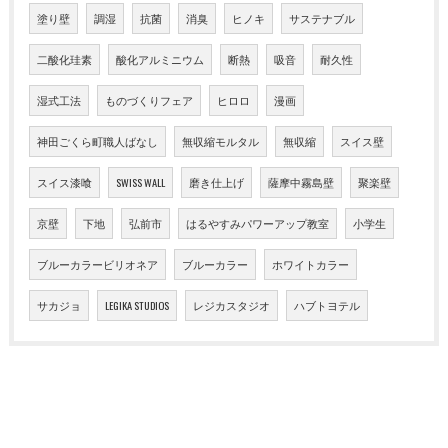
塗り壁
調湿
抗菌
消臭
ヒノキ
サステナブル
二酸化珪素
酸化アルミニウム
断熱
吸音
耐久性
湿式工法
ものづくりフェア
ヒロロ
漫画
神田ごくら町職人ばなし
無収縮モルタル
無収縮
スイス壁
スイス漆喰
SWISS WALL
磨き仕上げ
薩摩中霧島壁
聚楽壁
京壁
下地
弘前市
はるやすみパワーアップ教室
小学生
ブルーカラービリオネア
ブルーカラー
ホワイトカラー
サカジョ
LEGIKA STUDIOS
レジカスタジオ
ハブトヨテル