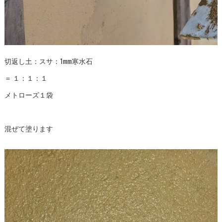
切返し土：スサ：1mm寒水石
＝ １：１：１
メトローズ１袋
混ぜて塗ります