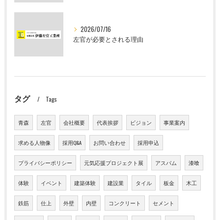
2026/07/16
左官が必要とされる理由
タグ
Tags
青森
左官
会社概要
代表挨拶
ビジョン
事業案内
求める人物像
採用Q&A
お問い合わせ
採用申込
プライバシーポリシー
元気応援プロジェクト展
アスパム
漆喰
体験
イベント
建築体験
建設業
タイル
板金
木工
鉄筋
仕上
外壁
内壁
コンクリート
セメント