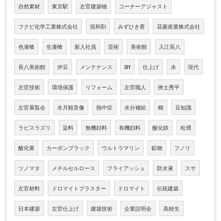
自然素材
東京駅
左官建築物
コーナーアジャスト
フクビ化学工業株式会社
混和剤
みずひき君
花菱産業株式会社
色漆喰
生漆喰
新入社員
芸術
美術館
入江長八
長八美術館
伊豆
メンテナンス
DIY
仕上げ
水
現代
左官技術
環境保護
リフォーム
左官職人
挾土秀平
左官展覧会
水月観音像
熱中症
水分補給
糊
豆知識
ラピスラズリ
染料
無機顔料
有機顔料
酸化鉄
松煙
酸化黄
カーボンブラック
ウルトラマリン
鉱物
フノリ
ツノマタ
メチルセルロース
フライアッシュ
防水液
スサ
左官材料
ドロマイトプラスター
ドロマイト
伝統建築
日本建築
左官仕上げ
建築技術
企業説明会
高校生