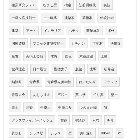
職業研究フェア
なまこ壁
検定
弘前訓練校
実技
一級左官技能士
エコ建築
建築家
芸術家
伝統技術
建築
アート
インテリア
ホテル
商業施設
海外
国家資格
ブロック建築技能士
カチオン
下地材
法隆寺
最古
美術工芸品
木舞
奈良
木造建築
土壁
世界遺産
日本最古
聖徳太子
版築
土塀
研修会
納涼祭
青森県
青森県立美術館
ねぶたの家
ワラッセ
青森大会
あおもり犬
三和土
藁スサ
切り藁
壁土
赤土
川砂
中塗土
中塗スサ
つのまた糊
猫
グラスファイバーメッシュ
布連
寒冷紗
麻布
チリ
貫伏せ
シラス壁
シラス
壁
切り返し
Mokkun
木