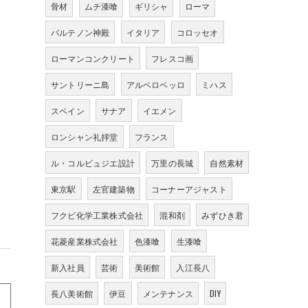
骨材
ムチ漆喰
ギリシャ
ローマ
パルテノン神殿
イタリア
コロッセオ
と
ローマンコンクリート
フレスコ画
サントリーニ島
アルベロベッロ
ミハス
スペイン
サナア
イエメン
ロンシャン礼拝堂
フランス
ル・コルビュジエ設計
万里の長城
自然素材
東京駅
左官建築物
コーナーアジャスト
フクビ化学工業株式会社
混和剤
みずひき君
花菱産業株式会社
色漆喰
生漆喰
新入社員
芸術
美術館
入江長八
長八美術館
伊豆
メンテナンス
DIY