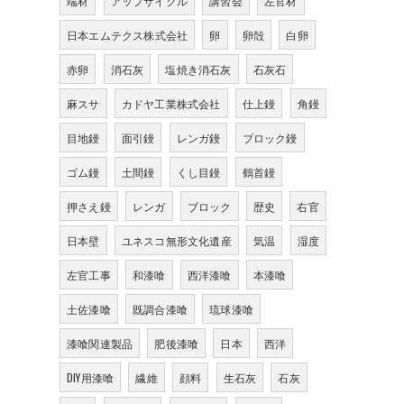
端材
アップサイクル
講習会
左官材
日本エムテクス株式会社
卵
卵殻
白卵
赤卵
消石灰
塩焼き消石灰
石灰石
麻スサ
カドヤ工業株式会社
仕上鏝
角鏝
目地鏝
面引鏝
レンガ鏝
ブロック鏝
ゴム鏝
土間鏝
くし目鏝
鶴首鏝
押さえ鏝
レンガ
ブロック
歴史
右官
日本壁
ユネスコ無形文化遺産
気温
湿度
左官工事
和漆喰
西洋漆喰
本漆喰
土佐漆喰
既調合漆喰
琉球漆喰
漆喰関連製品
肥後漆喰
日本
西洋
DIY用漆喰
繊維
顔料
生石灰
石灰