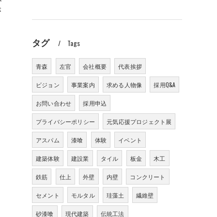
が
タグ
Tags
青森
左官
会社概要
代表挨拶
ビジョン
事業案内
求める人物像
採用Q&A
お問い合わせ
採用申込
プライバシーポリシー
元気応援プロジェクト展
アスパム
漆喰
体験
イベント
建築体験
建設業
タイル
板金
木工
鉄筋
仕上
外壁
内壁
コンクリート
セメント
モルタル
珪藻土
繊維壁
砂漆喰
現代建築
伝統工法