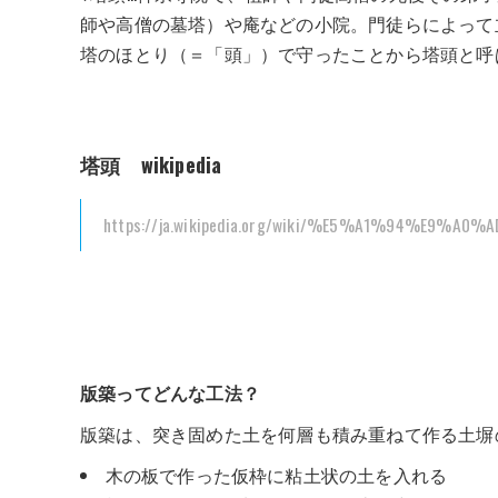
師や高僧の墓塔）や庵などの小院。門徒らによって
塔のほとり（＝「頭」）で守ったことから塔頭と呼
塔頭 wikipedia
https://ja.wikipedia.org/wiki/%E5%A1%94%E9%A0%A
版築ってどんな工法？
版築は、突き固めた土を何層も積み重ねて作る土塀
木の板で作った仮枠に粘土状の土を入れる