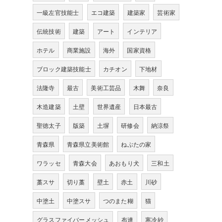
一級左官技能士
エコ建築
建築家
芸術家
伝統技術
建築
アート
インテリア
ホテル
商業施設
海外
国家資格
ブロック建築技能士
カチオン
下地材
法隆寺
最古
美術工芸品
木舞
奈良
木造建築
土壁
世界遺産
日本最古
聖徳太子
版築
土塀
研修会
納涼祭
青森県
青森県立美術館
ねぶたの家
ワラッセ
青森大会
あおもり犬
三和土
藁スサ
切り藁
壁土
赤土
川砂
中塗土
中塗スサ
つのまた糊
猫
グラスファイバーメッシュ
布連
寒冷紗