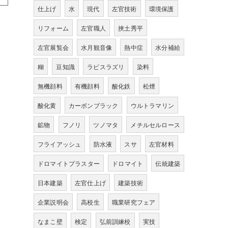
仕上げ
水
現代
左官技術
環境保護
リフォーム
左官職人
挾土秀平
左官展覧会
水月観音像
熱中症
水分補給
糊
豆知識
ラピスラズリ
染料
無機顔料
有機顔料
酸化鉄
松煙
酸化黄
カーボンブラック
ウルトラマリン
鉱物
フノリ
ツノマタ
メチルセルロース
フライアッシュ
防水液
スサ
左官材料
ドロマイトプラスター
ドロマイト
伝統建築
日本建築
左官仕上げ
建築技術
企業説明会
高校生
職業研究フェア
なまこ壁
検定
弘前訓練校
実技