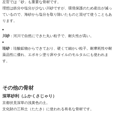
左官では「砂」も重要な骨材です。
理想は鉄分や塩分が少ない川砂ですが、環境保護のため産出が減っ
ているので、海砂から塩分を取り除いたものと混ぜて使うこともあ
ります。
川砂
：河川で自然にできた丸い粒子で、耐久性が高い。
珪砂
：珪酸鉱物からできており、硬くて細かい粒子。耐摩耗性や耐
薬品性に優れ、エポキシ塗り床やタイルのモルタルにも使われま
す。
その他の骨材
深草砂利（ふかくさじゃり）
京都伏見深草の浅黄色の土。
文化財の三和土（たたき）に使われる有名な骨材です。