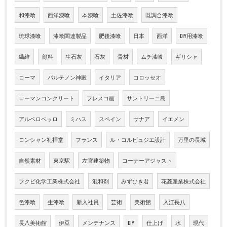
和漆喰
西洋漆喰
本漆喰
土佐漆喰
既調合漆喰
琉球漆喰
漆喰関連製品
肥後漆喰
日本
西洋
DIY用漆喰
繊維
顔料
生石灰
石灰
骨材
ムチ漆喰
ギリシャ
ローマ
パルテノン神殿
イタリア
コロッセオ
ローマンコンクリート
フレスコ画
サントリーニ島
アルベロベッロ
ミハス
スペイン
サナア
イエメン
ロンシャン礼拝堂
フランス
ル・コルビュジエ設計
万里の長城
自然素材
東京駅
左官建築物
コーナーアジャスト
フクビ化学工業株式会社
混和剤
みずひき君
花菱産業株式会社
色漆喰
生漆喰
新入社員
芸術
美術館
入江長八
長八美術館
伊豆
メンテナンス
DIY
仕上げ
水
現代