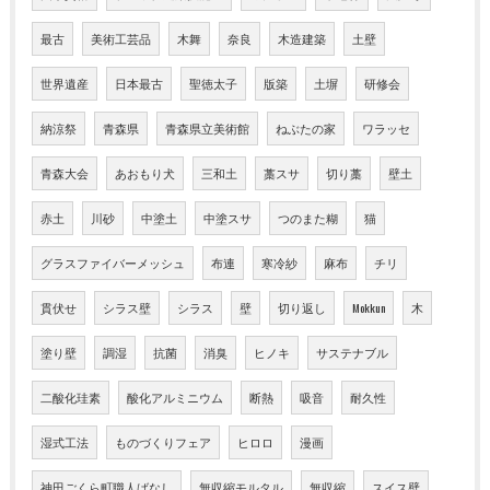
最古
美術工芸品
木舞
奈良
木造建築
土壁
世界遺産
日本最古
聖徳太子
版築
土塀
研修会
納涼祭
青森県
青森県立美術館
ねぶたの家
ワラッセ
青森大会
あおもり犬
三和土
藁スサ
切り藁
壁土
赤土
川砂
中塗土
中塗スサ
つのまた糊
猫
グラスファイバーメッシュ
布連
寒冷紗
麻布
チリ
貫伏せ
シラス壁
シラス
壁
切り返し
Mokkun
木
塗り壁
調湿
抗菌
消臭
ヒノキ
サステナブル
二酸化珪素
酸化アルミニウム
断熱
吸音
耐久性
湿式工法
ものづくりフェア
ヒロロ
漫画
神田ごくら町職人ばなし
無収縮モルタル
無収縮
スイス壁