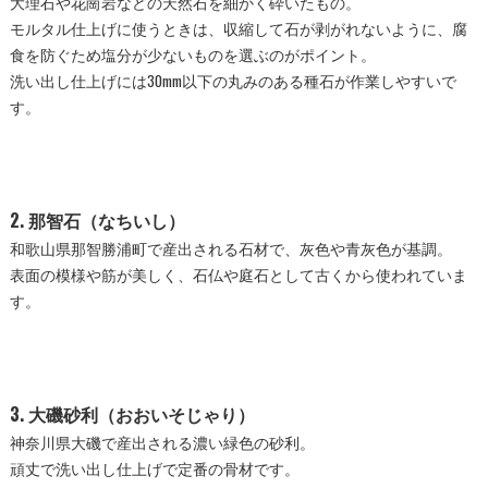
大理石や花崗岩などの天然石を細かく砕いたもの。
モルタル仕上げに使うときは、収縮して石が剥がれないように、腐
食を防ぐため塩分が少ないものを選ぶのがポイント。
洗い出し仕上げには30mm以下の丸みのある種石が作業しやすいで
す。
2. 那智石（なちいし）
和歌山県那智勝浦町で産出される石材で、灰色や青灰色が基調。
表面の模様や筋が美しく、石仏や庭石として古くから使われていま
す。
3. 大磯砂利（おおいそじゃり）
神奈川県大磯で産出される濃い緑色の砂利。
頑丈で洗い出し仕上げで定番の骨材です。