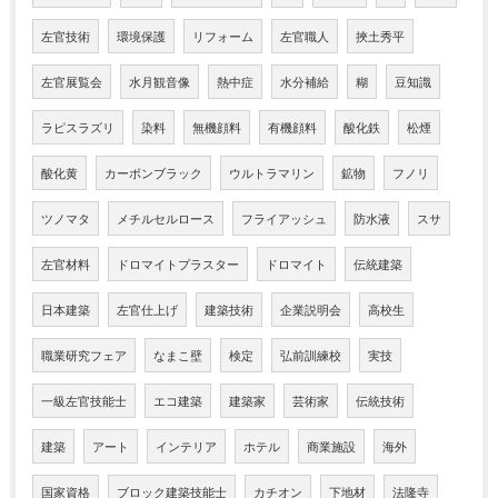
左官技術
環境保護
リフォーム
左官職人
挾土秀平
左官展覧会
水月観音像
熱中症
水分補給
糊
豆知識
ラピスラズリ
染料
無機顔料
有機顔料
酸化鉄
松煙
酸化黄
カーボンブラック
ウルトラマリン
鉱物
フノリ
ツノマタ
メチルセルロース
フライアッシュ
防水液
スサ
左官材料
ドロマイトプラスター
ドロマイト
伝統建築
日本建築
左官仕上げ
建築技術
企業説明会
高校生
職業研究フェア
なまこ壁
検定
弘前訓練校
実技
一級左官技能士
エコ建築
建築家
芸術家
伝統技術
建築
アート
インテリア
ホテル
商業施設
海外
国家資格
ブロック建築技能士
カチオン
下地材
法隆寺