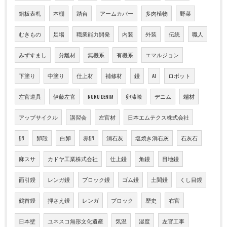
銅板表札
本棚
踏台
アームカバー
多肉植物
野菜
むきもの
足場
職業能力開発
内装
外装
伝統
職人
みずすまし
分離材
無機系
有機系
エマルジョン
下塗り
中塗り
仕上材
補修材
鏝
AI
ロボット
左官道具
伊藤左官
NURU DENIM
卵漆喰
デニム
端材
アップサイクル
講習会
左官材
日本エムテクス株式会社
卵
卵殻
白卵
赤卵
消石灰
塩焼き消石灰
石灰石
麻スサ
カドヤ工業株式会社
仕上鏝
角鏝
目地鏝
面引鏝
レンガ鏝
ブロック鏝
ゴム鏝
土間鏝
くし目鏝
鶴首鏝
押さえ鏝
レンガ
ブロック
歴史
右官
日本壁
ユネスコ無形文化遺産
気温
湿度
左官工事