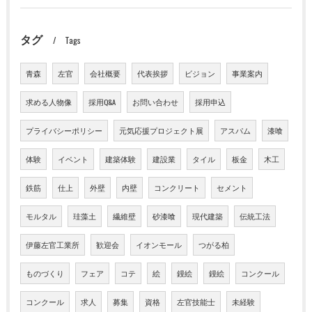
タグ
Tags
青森
左官
会社概要
代表挨拶
ビジョン
事業案内
求める人物像
採用Q&A
お問い合わせ
採用申込
プライバシーポリシー
元気応援プロジェクト展
アスパム
漆喰
体験
イベント
建築体験
建設業
タイル
板金
木工
鉄筋
仕上
外壁
内壁
コンクリート
セメント
モルタル
珪藻土
繊維壁
砂漆喰
現代建築
伝統工法
伊藤左官工業所
歓迎会
イオンモール
つがる柏
ものづくり
フェア
コテ
絵
鏝絵
鏝絵
コンクール
コンクール
求人
募集
資格
左官技能士
未経験