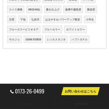
スイス漆喰
SWISS WALL
磨き仕上げ
薩摩中霧島壁
聚楽壁
京壁
下地
弘前市
はるやすみパワーアップ教室
小学生
ブルーカラービリオネア
ブルーカラー
ホワイトカラー
サカジョ
LEGIKA STUDIOS
レジカスタジオ
ハブトヨテル
0173-26-0499
お問い合わせはこちら
ホーム
会社概要