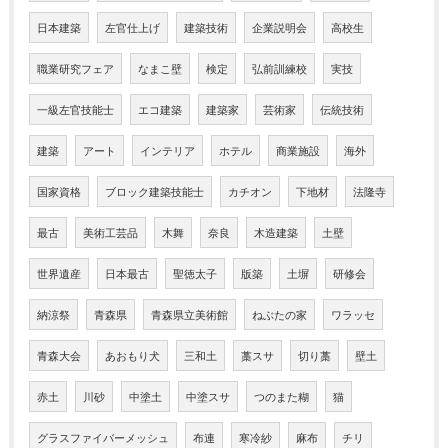
日本建築
左官仕上げ
建築技術
企業説明会
高校生
職業研究フェア
なまこ壁
検定
弘前訓練校
実技
一級左官技能士
エコ建築
建築家
芸術家
伝統技術
建築
アート
インテリア
ホテル
商業施設
海外
国家資格
ブロック建築技能士
カチオン
下地材
法隆寺
最古
美術工芸品
木舞
奈良
木造建築
土壁
世界遺産
日本最古
聖徳太子
版築
土塀
研修会
納涼祭
青森県
青森県立美術館
ねぶたの家
ワラッセ
青森大会
あおもり犬
三和土
藁スサ
切り藁
壁土
赤土
川砂
中塗土
中塗スサ
つのまた糊
猫
グラスファイバーメッシュ
布連
寒冷紗
麻布
チリ