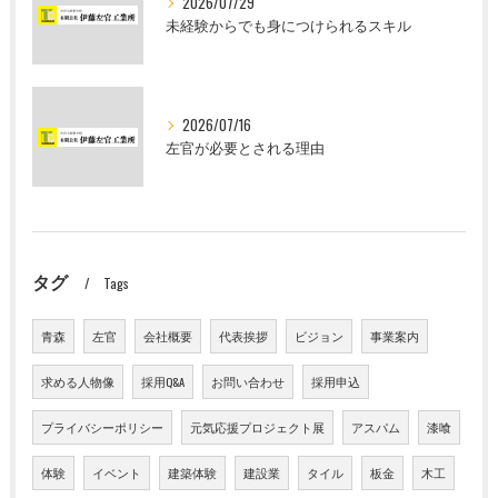
2026/07/29
未経験からでも身につけられるスキル
2026/07/16
左官が必要とされる理由
タグ
Tags
青森
左官
会社概要
代表挨拶
ビジョン
事業案内
求める人物像
採用Q&A
お問い合わせ
採用申込
プライバシーポリシー
元気応援プロジェクト展
アスパム
漆喰
体験
イベント
建築体験
建設業
タイル
板金
木工