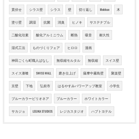
貫伏せ
シラス壁
シラス
壁
切り返し
Mokkun
木
塗り壁
調湿
抗菌
消臭
ヒノキ
サステナブル
二酸化珪素
酸化アルミニウム
断熱
吸音
耐久性
湿式工法
ものづくりフェア
ヒロロ
漫画
神田ごくら町職人ばなし
無収縮モルタル
無収縮
スイス壁
スイス漆喰
SWISS WALL
磨き仕上げ
薩摩中霧島壁
聚楽壁
京壁
下地
弘前市
はるやすみパワーアップ教室
小学生
ブルーカラービリオネア
ブルーカラー
ホワイトカラー
サカジョ
LEGIKA STUDIOS
レジカスタジオ
ハブトヨテル