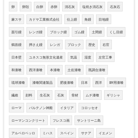
卵
卵殻
白卵
赤卵
消石灰
塩焼き消石灰
石灰石
麻スサ
カドヤ工業株式会社
仕上鏝
角鏝
目地鏝
面引鏝
レンガ鏝
ブロック鏝
ゴム鏝
土間鏝
くし目鏝
鶴首鏝
押さえ鏝
レンガ
ブロック
歴史
右官
日本壁
ユネスコ無形文化遺産
気温
湿度
左官工事
和漆喰
西洋漆喰
本漆喰
土佐漆喰
既調合漆喰
琉球漆喰
漆喰関連製品
肥後漆喰
日本
西洋
DIY用漆喰
繊維
顔料
生石灰
石灰
骨材
ムチ漆喰
ギリシャ
ローマ
パルテノン神殿
イタリア
コロッセオ
ローマンコンクリート
フレスコ画
サントリーニ島
アルベロベッロ
ミハス
スペイン
サナア
イエメン