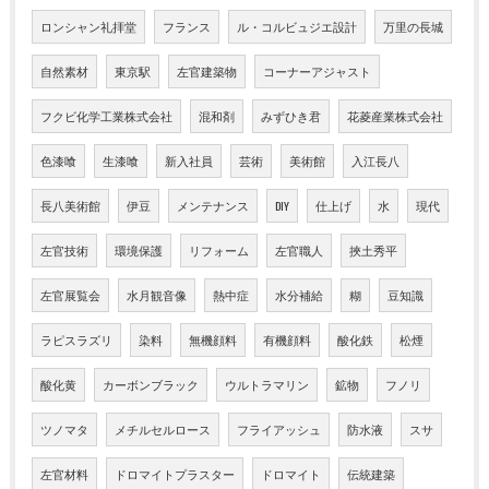
ロンシャン礼拝堂
フランス
ル・コルビュジエ設計
万里の長城
自然素材
東京駅
左官建築物
コーナーアジャスト
フクビ化学工業株式会社
混和剤
みずひき君
花菱産業株式会社
色漆喰
生漆喰
新入社員
芸術
美術館
入江長八
長八美術館
伊豆
メンテナンス
DIY
仕上げ
水
現代
左官技術
環境保護
リフォーム
左官職人
挾土秀平
左官展覧会
水月観音像
熱中症
水分補給
糊
豆知識
ラピスラズリ
染料
無機顔料
有機顔料
酸化鉄
松煙
酸化黄
カーボンブラック
ウルトラマリン
鉱物
フノリ
ツノマタ
メチルセルロース
フライアッシュ
防水液
スサ
左官材料
ドロマイトプラスター
ドロマイト
伝統建築