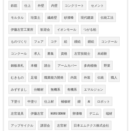
鉄筋
仕上
外壁
内壁
コンクリート
セメント
モルタル
珪藻土
繊維壁
砂漆喰
現代建築
伝統工法
伊藤左官工業所
歓迎会
イオンモール
つがる柏
ものづくり
フェア
コテ
絵
鏝絵
鏝絵
コンクール
コンクール
求人
募集
資格
左官技能士
未経験
銅板表札
本棚
踏台
アームカバー
多肉植物
野菜
むきもの
足場
職業能力開発
内装
外装
伝統
職人
みずすまし
分離材
無機系
有機系
エマルジョン
下塗り
中塗り
仕上材
補修材
鏝
AI
ロボット
左官道具
伊藤左官
NURU DENIM
卵漆喰
デニム
端材
アップサイクル
講習会
左官材
日本エムテクス株式会社