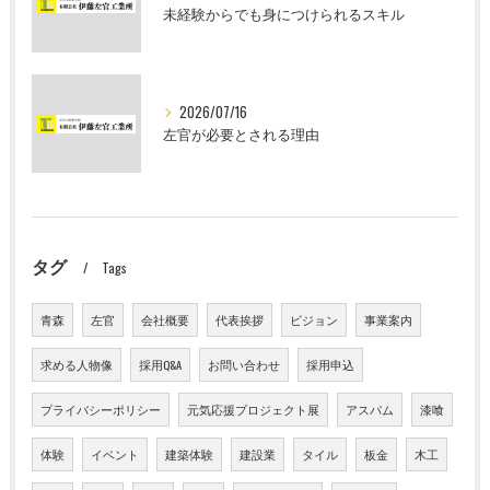
未経験からでも身につけられるスキル
2026/07/16
左官が必要とされる理由
タグ
Tags
青森
左官
会社概要
代表挨拶
ビジョン
事業案内
求める人物像
採用Q&A
お問い合わせ
採用申込
プライバシーポリシー
元気応援プロジェクト展
アスパム
漆喰
体験
イベント
建築体験
建設業
タイル
板金
木工