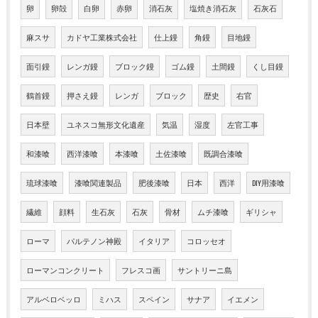
卵
卵殻
白卵
赤卵
消石灰
塩焼き消石灰
石灰石
麻スサ
カドヤ工業株式会社
仕上鏝
角鏝
目地鏝
面引鏝
レンガ鏝
ブロック鏝
ゴム鏝
土間鏝
くし目鏝
鶴首鏝
押さえ鏝
レンガ
ブロック
歴史
右官
日本壁
ユネスコ無形文化遺産
気温
湿度
左官工事
和漆喰
西洋漆喰
本漆喰
土佐漆喰
既調合漆喰
琉球漆喰
漆喰関連製品
肥後漆喰
日本
西洋
DIY用漆喰
繊維
顔料
生石灰
石灰
骨材
ムチ漆喰
ギリシャ
ローマ
パルテノン神殿
イタリア
コロッセオ
ローマンコンクリート
フレスコ画
サントリーニ島
アルベロベッロ
ミハス
スペイン
サナア
イエメン