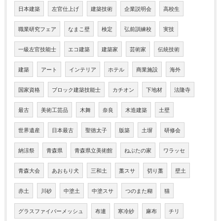
日本建築
左官仕上げ
建築技術
企業説明会
高校生
職業研究フェア
なまこ壁
検定
弘前訓練校
実技
一級左官技能士
エコ建築
建築家
芸術家
伝統技術
建築
アート
インテリア
ホテル
商業施設
海外
国家資格
ブロック建築技能士
カチオン
下地材
法隆寺
最古
美術工芸品
木舞
奈良
木造建築
土壁
世界遺産
日本最古
聖徳太子
版築
土塀
研修会
納涼祭
青森県
青森県立美術館
ねぶたの家
ワラッセ
青森大会
あおもり犬
三和土
藁スサ
切り藁
壁土
赤土
川砂
中塗土
中塗スサ
つのまた糊
猫
グラスファイバーメッシュ
布連
寒冷紗
麻布
チリ