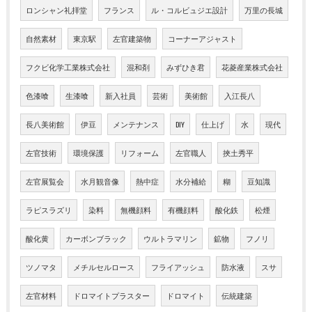
ロンシャン礼拝堂
フランス
ル・コルビュジエ設計
万里の長城
自然素材
東京駅
左官建築物
コーナーアジャスト
フクビ化学工業株式会社
混和剤
みずひき君
花菱産業株式会社
色漆喰
生漆喰
新入社員
芸術
美術館
入江長八
長八美術館
伊豆
メンテナンス
DIY
仕上げ
水
現代
左官技術
環境保護
リフォーム
左官職人
挾土秀平
左官展覧会
水月観音像
熱中症
水分補給
糊
豆知識
ラピスラズリ
染料
無機顔料
有機顔料
酸化鉄
松煙
酸化黄
カーボンブラック
ウルトラマリン
鉱物
フノリ
ツノマタ
メチルセルロース
フライアッシュ
防水液
スサ
左官材料
ドロマイトプラスター
ドロマイト
伝統建築