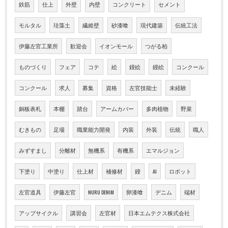
鉄筋
仕上
外壁
内壁
コンクリート
セメント
モルタル
珪藻土
繊維壁
砂漆喰
現代建築
伝統工法
伊藤左官工業所
歓迎会
イオンモール
つがる柏
ものづくり
フェア
コテ
絵
鏝絵
鏝絵
コンクール
コンクール
求人
募集
資格
左官技能士
未経験
銅板表札
本棚
踏台
アームカバー
多肉植物
野菜
むきもの
足場
職業能力開発
内装
外装
伝統
職人
みずすまし
分離材
無機系
有機系
エマルジョン
下塗り
中塗り
仕上材
補修材
鏝
AI
ロボット
左官道具
伊藤左官
NURU DENIM
卵漆喰
デニム
端材
アップサイクル
講習会
左官材
日本エムテクス株式会社