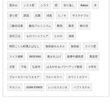
貫伏せ
シラス壁
シラス
壁
切り返し
Mokkun
木
塗り壁
調湿
抗菌
消臭
ヒノキ
サステナブル
二酸化珪素
酸化アルミニウム
断熱
吸音
耐久性
湿式工法
ものづくりフェア
ヒロロ
漫画
神田ごくら町職人ばなし
無収縮モルタル
無収縮
スイス壁
スイス漆喰
SWISS WALL
磨き仕上げ
薩摩中霧島壁
聚楽壁
京壁
下地
弘前市
はるやすみパワーアップ教室
小学生
ブルーカラービリオネア
ブルーカラー
ホワイトカラー
サカジョ
LEGIKA STUDIOS
レジカスタジオ
ハブトヨテル