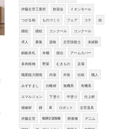
伊藤左官工業所
歓迎会
イオンモール
つがる柏
ものづくり
フェア
コテ
絵
鏝絵
鏝絵
コンクール
コンクール
求人
募集
資格
左官技能士
未経験
銅板表札
本棚
踏台
アームカバー
多肉植物
野菜
むきもの
足場
職業能力開発
内装
外装
伝統
職人
性
みずすまし
分離材
無機系
有機系
エマルジョン
下塗り
中塗り
仕上材
補修材
鏝
AI
ロボット
左官道具
生
伊藤左官
NURU DENIM
卵漆喰
デニム