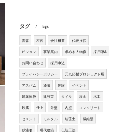
タグ
Tags
青森
左官
会社概要
代表挨拶
ビジョン
事業案内
求める人物像
採用Q&A
お問い合わせ
採用申込
プライバシーポリシー
元気応援プロジェクト展
アスパム
漆喰
体験
イベント
建築体験
建設業
タイル
板金
木工
鉄筋
仕上
外壁
内壁
コンクリート
セメント
モルタル
珪藻土
繊維壁
砂漆喰
現代建築
伝統工法