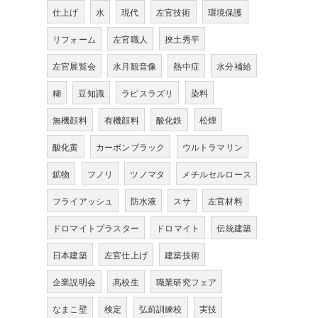
仕上げ
水
現代
左官技術
環境保護
リフォーム
左官職人
挾土秀平
左官展覧会
水月観音像
熱中症
水分補給
糊
豆知識
ラピスラズリ
染料
無機顔料
有機顔料
酸化鉄
松煙
酸化黄
カーボンブラック
ウルトラマリン
鉱物
フノリ
ツノマタ
メチルセルロース
フライアッシュ
防水液
スサ
左官材料
ドロマイトプラスター
ドロマイト
伝統建築
日本建築
左官仕上げ
建築技術
企業説明会
高校生
職業研究フェア
なまこ壁
検定
弘前訓練校
実技