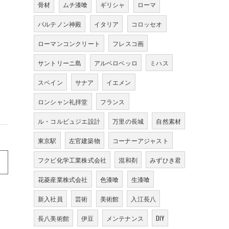
骨材
ムチ漆喰
ギリシャ
ローマ
パルテノン神殿
イタリア
コロッセオ
ローマンコンクリート
フレスコ画
サントリーニ島
アルベロベッロ
ミハス
スペイン
サナア
イエメン
ロンシャン礼拝堂
フランス
ル・コルビュジエ設計
万里の長城
自然素材
東京駅
左官建築物
コーナーアジャスト
フクビ化学工業株式会社
混和剤
みずひき君
花菱産業株式会社
色漆喰
生漆喰
新入社員
芸術
美術館
入江長八
長八美術館
伊豆
メンテナンス
DIY