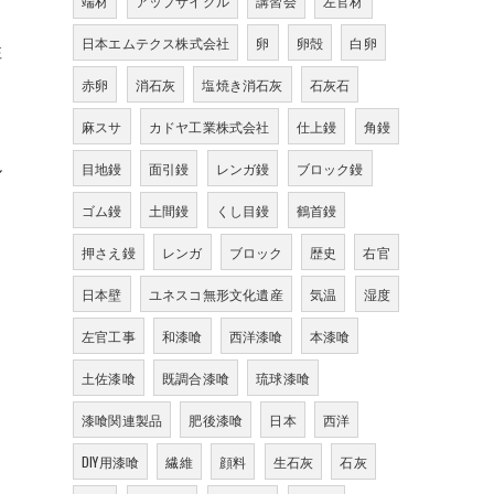
端材
アップサイクル
講習会
左官材
日本エムテクス株式会社
卵
卵殻
白卵
性
赤卵
消石灰
塩焼き消石灰
石灰石
麻スサ
カドヤ工業株式会社
仕上鏝
角鏝
ル
目地鏝
面引鏝
レンガ鏝
ブロック鏝
ゴム鏝
土間鏝
くし目鏝
鶴首鏝
押さえ鏝
レンガ
ブロック
歴史
右官
日本壁
ユネスコ無形文化遺産
気温
湿度
左官工事
和漆喰
西洋漆喰
本漆喰
土佐漆喰
既調合漆喰
琉球漆喰
漆喰関連製品
肥後漆喰
日本
西洋
DIY用漆喰
繊維
顔料
生石灰
石灰