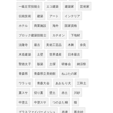
一級左官技能士
エコ建築
建築家
芸術家
伝統技術
建築
アート
インテリア
ホテル
商業施設
海外
国家資格
ブロック建築技能士
カチオン
下地材
法隆寺
最古
美術工芸品
木舞
奈良
木造建築
土壁
世界遺産
日本最古
聖徳太子
版築
土塀
研修会
納涼祭
青森県
青森県立美術館
ねぶたの家
ワラッセ
青森大会
あおもり犬
三和土
藁スサ
切り藁
壁土
赤土
川砂
中塗土
中塗スサ
つのまた糊
猫
グラスファイバーメッシュ
布連
寒冷紗