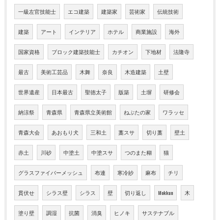
一級左官技能士
エコ建築
建築家
芸術家
伝統技術
建築
アート
インテリア
ホテル
商業施設
海外
国家資格
ブロック建築技能士
カチオン
下地材
法隆寺
最古
美術工芸品
木舞
奈良
木造建築
土壁
世界遺産
日本最古
聖徳太子
版築
土塀
研修会
納涼祭
青森県
青森県立美術館
ねぶたの家
ワラッセ
青森大会
あおもり犬
三和土
藁スサ
切り藁
壁土
赤土
川砂
中塗土
中塗スサ
つのまた糊
猫
グラスファイバーメッシュ
布連
寒冷紗
麻布
チリ
貫伏せ
シラス壁
シラス
壁
切り返し
Mokkun
木
塗り壁
調湿
抗菌
消臭
ヒノキ
サステナブル