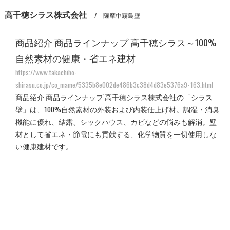
高千穂シラス株式会社
薩摩中霧島壁
商品紹介 商品ラインナップ 高千穂シラス～100%
自然素材の健康・省エネ建材
https://www.takachiho-
shirasu.co.jp/co_mame/5335b8e002de486b3c38d4d83e5376a9-163.html
商品紹介 商品ラインナップ 高千穂シラス株式会社の「シラス
壁」は、100%自然素材の外装および内装仕上げ材。調湿・消臭
機能に優れ、結露、シックハウス、カビなどの悩みも解消。壁
材として省エネ・節電にも貢献する、化学物質を一切使用しな
い健康建材です。