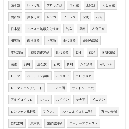
面引鏝
レンガ鏝
ブロック鏝
ゴム鏝
土間鏝
くし目鏝
鶴首鏝
押さえ鏝
レンガ
ブロック
歴史
右官
日本壁
ユネスコ無形文化遺産
気温
湿度
左官工事
和漆喰
西洋漆喰
本漆喰
土佐漆喰
既調合漆喰
琉球漆喰
漆喰関連製品
肥後漆喰
日本
西洋
DIY用漆喰
繊維
顔料
生石灰
石灰
骨材
ムチ漆喰
ギリシャ
ローマ
パルテノン神殿
イタリア
コロッセオ
ローマンコンクリート
フレスコ画
サントリーニ島
アルベロベッロ
ミハス
スペイン
サナア
イエメン
ロンシャン礼拝堂
フランス
ル・コルビュジエ設計
万里の長城
自然素材
東京駅
左官建築物
コーナーアジャスト