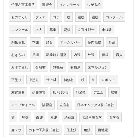
伊藤左官工業所
歓迎会
イオンモール
つがる柏
ものづくり
フェア
コテ
絵
鏝絵
鏝絵
コンクール
コンクール
求人
募集
資格
左官技能士
未経験
銅板表札
本棚
踏台
アームカバー
多肉植物
野菜
むきもの
足場
職業能力開発
内装
外装
伝統
職人
みずすまし
分離材
無機系
有機系
エマルジョン
下塗り
中塗り
仕上材
補修材
鏝
AI
ロボット
左官道具
伊藤左官
NURU DENIM
卵漆喰
デニム
端材
アップサイクル
講習会
左官材
日本エムテクス株式会社
卵
卵殻
白卵
赤卵
消石灰
塩焼き消石灰
石灰石
麻スサ
カドヤ工業株式会社
仕上鏝
角鏝
目地鏝