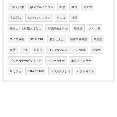
二酸化珪素
酸化アルミニウム
断熱
吸音
耐久性
湿式工法
ものづくりフェア
ヒロロ
漫画
神田ごくら町職人ばなし
無収縮モルタル
無収縮
スイス壁
スイス漆喰
SWISS WALL
磨き仕上げ
薩摩中霧島壁
聚楽壁
京壁
下地
弘前市
はるやすみパワーアップ教室
小学生
ブルーカラービリオネア
ブルーカラー
ホワイトカラー
サカジョ
LEGIKA STUDIOS
レジカスタジオ
ハブトヨテル