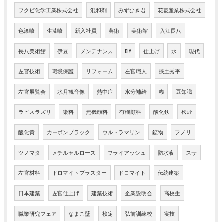
フクビ化学工業株式会社
混和剤
みずひき君
花菱産業株式会社
色漆喰
生漆喰
新入社員
芸術
美術館
入江長八
長八美術館
伊豆
メンテナンス
DIY
仕上げ
水
現代
左官技術
環境保護
リフォーム
左官職人
挾土秀平
左官展覧会
水月観音像
熱中症
水分補給
糊
豆知識
ラピスラズリ
染料
無機顔料
有機顔料
酸化鉄
松煙
酸化黄
カーボンブラック
ウルトラマリン
鉱物
フノリ
ツノマタ
メチルセルロース
フライアッシュ
防水液
スサ
左官材料
ドロマイトプラスター
ドロマイト
伝統建築
日本建築
左官仕上げ
建築技術
企業説明会
高校生
職業研究フェア
なまこ壁
検定
弘前訓練校
実技