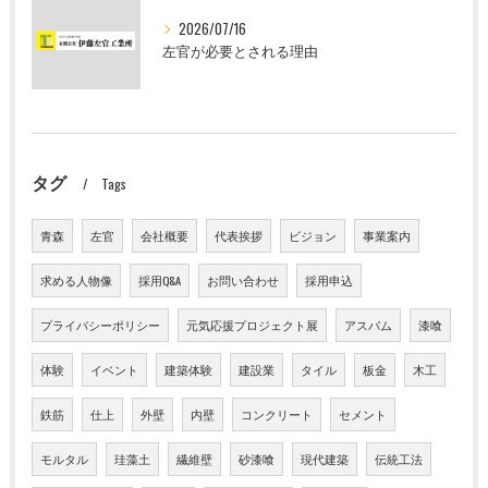
2026/07/16
左官が必要とされる理由
タグ
Tags
青森
左官
会社概要
代表挨拶
ビジョン
事業案内
求める人物像
採用Q&A
お問い合わせ
採用申込
プライバシーポリシー
元気応援プロジェクト展
アスパム
漆喰
体験
イベント
建築体験
建設業
タイル
板金
木工
鉄筋
仕上
外壁
内壁
コンクリート
セメント
モルタル
珪藻土
繊維壁
砂漆喰
現代建築
伝統工法