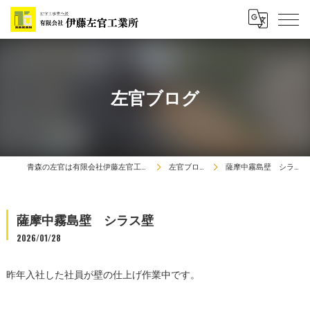
左官ブログ
青森の左官は有限会社伊藤左官工業所
左官ブログ
薩摩中霧島壁 シラス壁
薩摩中霧島壁 シラス壁
2026/01/28
昨年入社した社員が壁の仕上げ作業中です。