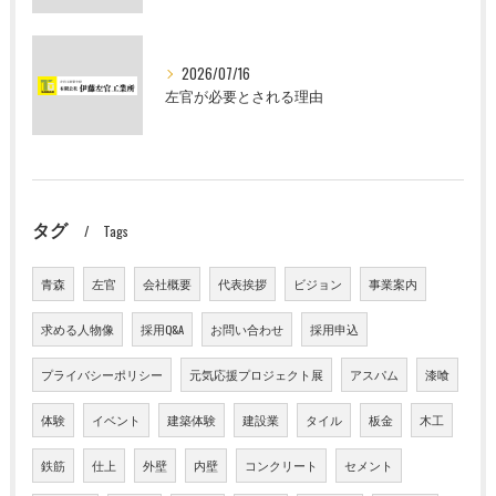
2026/07/16
左官が必要とされる理由
タグ
Tags
青森
左官
会社概要
代表挨拶
ビジョン
事業案内
求める人物像
採用Q&A
お問い合わせ
採用申込
プライバシーポリシー
元気応援プロジェクト展
アスパム
漆喰
体験
イベント
建築体験
建設業
タイル
板金
木工
鉄筋
仕上
外壁
内壁
コンクリート
セメント