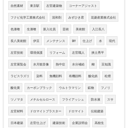
自然素材
東京駅
左官建築物
コーナーアジャスト
フクビ化学工業株式会社
混和剤
みずひき君
花菱産業株式会社
色漆喰
生漆喰
新入社員
芸術
美術館
入江長八
長八美術館
伊豆
メンテナンス
DIY
仕上げ
水
現代
左官技術
環境保護
リフォーム
左官職人
挾土秀平
左官展覧会
水月観音像
熱中症
水分補給
糊
豆知識
ラピスラズリ
染料
無機顔料
有機顔料
酸化鉄
松煙
酸化黄
カーボンブラック
ウルトラマリン
鉱物
フノリ
ツノマタ
メチルセルロース
フライアッシュ
防水液
スサ
左官材料
ドロマイトプラスター
ドロマイト
伝統建築
日本建築
左官仕上げ
建築技術
企業説明会
高校生