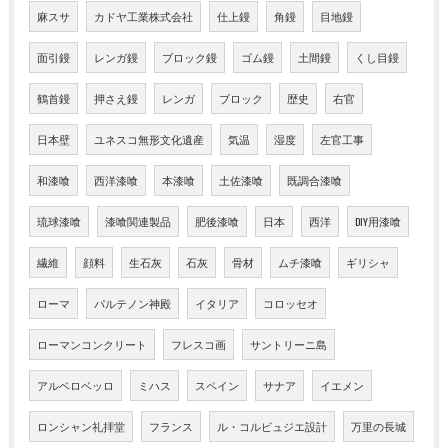
麻スサ
カドヤ工業株式会社
仕上鏝
角鏝
目地鏝
面引鏝
レンガ鏝
ブロック鏝
ゴム鏝
土間鏝
くし目鏝
鶴首鏝
押さえ鏝
レンガ
ブロック
歴史
右官
日本壁
ユネスコ無形文化遺産
気温
湿度
左官工事
和漆喰
西洋漆喰
本漆喰
土佐漆喰
既調合漆喰
琉球漆喰
漆喰関連製品
肥後漆喰
日本
西洋
DIY用漆喰
繊維
顔料
生石灰
石灰
骨材
ムチ漆喰
ギリシャ
ローマ
パルテノン神殿
イタリア
コロッセオ
ローマンコンクリート
フレスコ画
サントリーニ島
アルベロベッロ
ミハス
スペイン
サナア
イエメン
ロンシャン礼拝堂
フランス
ル・コルビュジエ設計
万里の長城