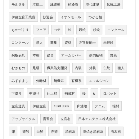
モルタル
珪藻土
繊維壁
砂漆喰
現代建築
伝統工法
伊藤左官工業所
歓迎会
イオンモール
つがる柏
ものづくり
フェア
コテ
絵
鏝絵
鏝絵
コンクール
コンクール
求人
募集
資格
左官技能士
未経験
銅板表札
本棚
踏台
アームカバー
多肉植物
野菜
むきもの
足場
職業能力開発
内装
外装
伝統
職人
みずすまし
分離材
無機系
有機系
エマルジョン
下塗り
中塗り
仕上材
補修材
鏝
AI
ロボット
左官道具
伊藤左官
NURU DENIM
卵漆喰
デニム
端材
アップサイクル
講習会
左官材
日本エムテクス株式会社
卵
卵殻
白卵
赤卵
消石灰
塩焼き消石灰
石灰石