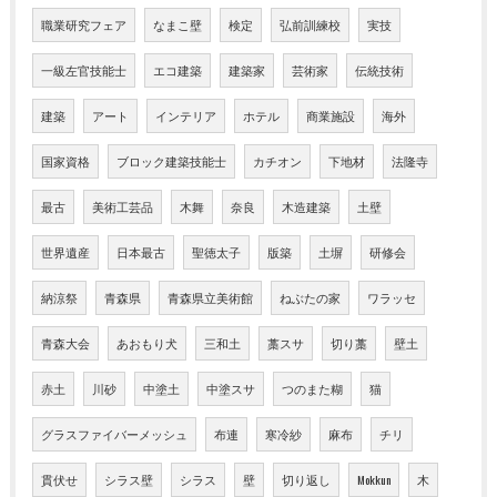
職業研究フェア
なまこ壁
検定
弘前訓練校
実技
一級左官技能士
エコ建築
建築家
芸術家
伝統技術
建築
アート
インテリア
ホテル
商業施設
海外
国家資格
ブロック建築技能士
カチオン
下地材
法隆寺
最古
美術工芸品
木舞
奈良
木造建築
土壁
世界遺産
日本最古
聖徳太子
版築
土塀
研修会
納涼祭
青森県
青森県立美術館
ねぶたの家
ワラッセ
青森大会
あおもり犬
三和土
藁スサ
切り藁
壁土
赤土
川砂
中塗土
中塗スサ
つのまた糊
猫
グラスファイバーメッシュ
布連
寒冷紗
麻布
チリ
貫伏せ
シラス壁
シラス
壁
切り返し
Mokkun
木