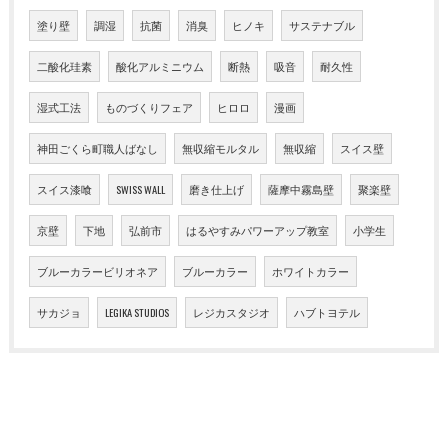
塗り壁
調湿
抗菌
消臭
ヒノキ
サステナブル
二酸化珪素
酸化アルミニウム
断熱
吸音
耐久性
湿式工法
ものづくりフェア
ヒロロ
漫画
神田ごくら町職人ばなし
無収縮モルタル
無収縮
スイス壁
スイス漆喰
SWISS WALL
磨き仕上げ
薩摩中霧島壁
聚楽壁
京壁
下地
弘前市
はるやすみパワーアップ教室
小学生
ブルーカラービリオネア
ブルーカラー
ホワイトカラー
サカジョ
LEGIKA STUDIOS
レジカスタジオ
ハブトヨテル