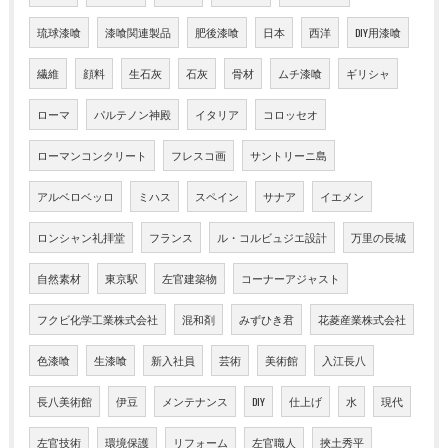
琉球漆喰
漆喰関連製品
肥後漆喰
日本
西洋
DIY用漆喰
繊維
顔料
生石灰
石灰
骨材
ムチ漆喰
ギリシャ
ローマ
パルテノン神殿
イタリア
コロッセオ
ローマンコンクリート
フレスコ画
サントリーニ島
アルベロベッロ
ミハス
スペイン
サナア
イエメン
ロンシャン礼拝堂
フランス
ル・コルビュジエ設計
万里の長城
自然素材
東京駅
左官建築物
コーナーアジャスト
フクビ化学工業株式会社
混和剤
みずひき君
花菱産業株式会社
色漆喰
生漆喰
新入社員
芸術
美術館
入江長八
長八美術館
伊豆
メンテナンス
DIY
仕上げ
水
現代
左官技術
環境保護
リフォーム
左官職人
挾土秀平