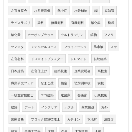
左官展覧会
水月観音像
熱中症
水分補給
糊
豆知識
ラピスラズリ
染料
無機顔料
有機顔料
酸化鉄
松煙
酸化黄
カーボンブラック
ウルトラマリン
鉱物
フノリ
ツノマタ
メチルセルロース
フライアッシュ
防水液
スサ
左官材料
ドロマイトプラスター
ドロマイト
伝統建築
日本建築
左官仕上げ
建築技術
企業説明会
高校生
職業研究フェア
なまこ壁
検定
弘前訓練校
実技
一級左官技能士
エコ建築
建築家
芸術家
伝統技術
建築
アート
インテリア
ホテル
商業施設
海外
国家資格
ブロック建築技能士
カチオン
下地材
法隆寺
最古
美術工芸品
木舞
奈良
木造建築
土壁