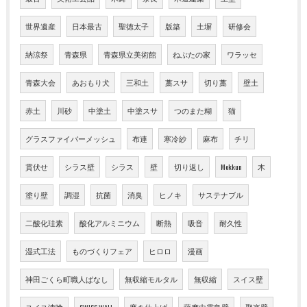
世界遺産
日本最古
聖徳太子
版築
土塀
研修会
納涼祭
青森県
青森県立美術館
ねぶたの家
ワラッセ
青森大会
あおもり犬
三和土
藁スサ
切り藁
壁土
赤土
川砂
中塗土
中塗スサ
つのまた糊
猫
グラスファイバーメッシュ
布連
寒冷紗
麻布
チリ
貫伏せ
シラス壁
シラス
壁
切り返し
Mokkun
木
塗り壁
調湿
抗菌
消臭
ヒノキ
サステナブル
二酸化珪素
酸化アルミニウム
断熱
吸音
耐久性
湿式工法
ものづくりフェア
ヒロロ
漫画
神田ごくら町職人ばなし
無収縮モルタル
無収縮
スイス壁
スイス漆喰
SWISS WALL
磨き仕上げ
薩摩中霧島壁
聚楽壁