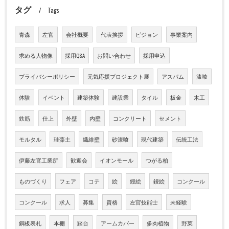
タグ
Tags
青森
左官
会社概要
代表挨拶
ビジョン
事業案内
求める人物像
採用Q&A
お問い合わせ
採用申込
プライバシーポリシー
元気応援プロジェクト展
アスパム
漆喰
体験
イベント
建築体験
建設業
タイル
板金
木工
鉄筋
仕上
外壁
内壁
コンクリート
セメント
モルタル
珪藻土
繊維壁
砂漆喰
現代建築
伝統工法
伊藤左官工業所
歓迎会
イオンモール
つがる柏
ものづくり
フェア
コテ
絵
鏝絵
鏝絵
コンクール
コンクール
求人
募集
資格
左官技能士
未経験
銅板表札
本棚
踏台
アームカバー
多肉植物
野菜