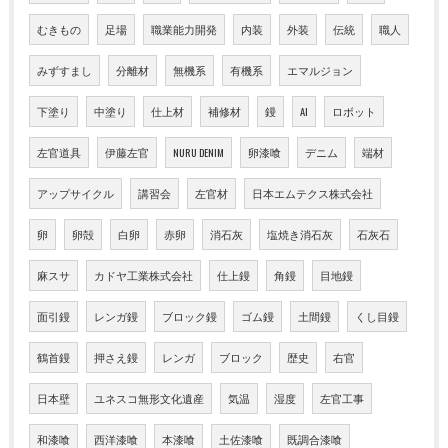
むきもの
足場
職業能力開発
内装
外装
伝統
職人
みずすまし
分離材
無機系
有機系
エマルジョン
下塗り
中塗り
仕上材
補修材
鏝
AI
ロボット
左官道具
伊藤左官
NURU DENIM
卵漆喰
デニム
端材
アップサイクル
講習会
左官材
日本エムテクス株式会社
卵
卵殻
白卵
赤卵
消石灰
塩焼き消石灰
石灰石
麻スサ
カドヤ工業株式会社
仕上鏝
角鏝
目地鏝
面引鏝
レンガ鏝
ブロック鏝
ゴム鏝
土間鏝
くし目鏝
鶴首鏝
押さえ鏝
レンガ
ブロック
歴史
右官
日本壁
ユネスコ無形文化遺産
気温
湿度
左官工事
和漆喰
西洋漆喰
本漆喰
土佐漆喰
既調合漆喰