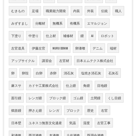
むきもの
足場
職業能力開発
内装
外装
伝統
職人
みずすまし
分離材
無機系
有機系
エマルジョン
下塗り
中塗り
仕上材
補修材
鏝
AI
ロボット
左官道具
伊藤左官
NURU DENIM
卵漆喰
デニム
端材
アップサイクル
講習会
左官材
日本エムテクス株式会社
卵
卵殻
白卵
赤卵
消石灰
塩焼き消石灰
石灰石
麻スサ
カドヤ工業株式会社
仕上鏝
角鏝
目地鏝
面引鏝
レンガ鏝
ブロック鏝
ゴム鏝
土間鏝
くし目鏝
鶴首鏝
押さえ鏝
レンガ
ブロック
歴史
右官
日本壁
ユネスコ無形文化遺産
気温
湿度
左官工事
和漆喰
西洋漆喰
本漆喰
土佐漆喰
既調合漆喰