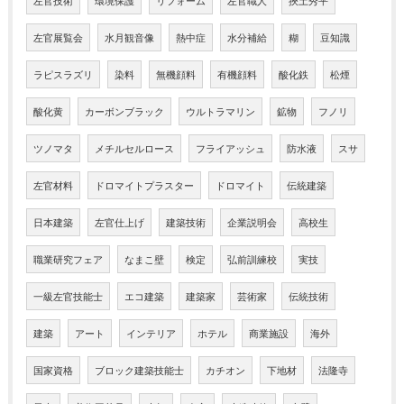
左官技術
環境保護
リフォーム
左官職人
挾土秀平
左官展覧会
水月観音像
熱中症
水分補給
糊
豆知識
ラピスラズリ
染料
無機顔料
有機顔料
酸化鉄
松煙
酸化黄
カーボンブラック
ウルトラマリン
鉱物
フノリ
ツノマタ
メチルセルロース
フライアッシュ
防水液
スサ
左官材料
ドロマイトプラスター
ドロマイト
伝統建築
日本建築
左官仕上げ
建築技術
企業説明会
高校生
職業研究フェア
なまこ壁
検定
弘前訓練校
実技
一級左官技能士
エコ建築
建築家
芸術家
伝統技術
建築
アート
インテリア
ホテル
商業施設
海外
国家資格
ブロック建築技能士
カチオン
下地材
法隆寺