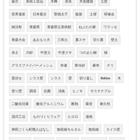
最古
美術工芸品
木舞
奈良
木造建築
土壁
世界遺産
日本最古
聖徳太子
版築
土塀
研修会
納涼祭
青森県
青森県立美術館
ねぶたの家
ワラッセ
青森大会
あおもり犬
三和土
藁スサ
切り藁
壁土
赤土
川砂
中塗土
中塗スサ
つのまた糊
猫
グラスファイバーメッシュ
布連
寒冷紗
麻布
チリ
貫伏せ
シラス壁
シラス
壁
切り返し
Mokkun
木
塗り壁
調湿
抗菌
消臭
ヒノキ
サステナブル
二酸化珪素
酸化アルミニウム
断熱
吸音
耐久性
湿式工法
ものづくりフェア
ヒロロ
漫画
神田ごくら町職人ばなし
無収縮モルタル
無収縮
スイス壁