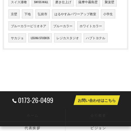
スイス漆喰
SWISS WALL
磨き仕上げ
薩摩中霧島壁
聚楽壁
京壁
下地
弘前市
はるやすみパワーアップ教室
小学生
ブルーカラービリオネア
ブルーカラー
ホワイトカラー
サカジョ
LEGIKA STUDIOS
レジカスタジオ
ハブトヨテル
0173-26-0499
お問い合わせはこちら
ホーム
会社概要
代表挨拶
ビジョン