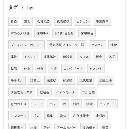
タグ
Tags
青森
左官
会社概要
代表挨拶
ビジョン
事業案内
求める人物像
採用Q&A
お問い合わせ
採用申込
プライバシーポリシー
元気応援プロジェクト展
アスパム
漆喰
体験
イベント
建築体験
建設業
タイル
板金
木工
鉄筋
仕上
外壁
内壁
コンクリート
セメント
モルタル
珪藻土
繊維壁
砂漆喰
現代建築
伝統工法
伊藤左官工業所
歓迎会
イオンモール
つがる柏
ものづくり
フェア
コテ
絵
鏝絵
鏝絵
コンクール
コンクール
求人
募集
資格
左官技能士
未経験
銅板表札
本棚
踏台
アームカバー
多肉植物
野菜