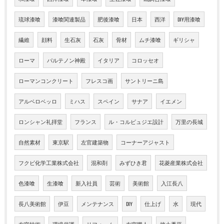
琉球漆喰
漆喰関連製品
肥後漆喰
日本
西洋
DIY用漆喰
繊維
顔料
生石灰
石灰
骨材
ムチ漆喰
ギリシャ
ローマ
パルテノン神殿
イタリア
コロッセオ
ローマンコンクリート
フレスコ画
サントリーニ島
アルベロベッロ
ミハス
スペイン
サナア
イエメン
ロンシャン礼拝堂
フランス
ル・コルビュジエ設計
万里の長城
自然素材
東京駅
左官建築物
コーナーアジャスト
フクビ化学工業株式会社
混和剤
みずひき君
花菱産業株式会社
色漆喰
生漆喰
新入社員
芸術
美術館
入江長八
長八美術館
伊豆
メンテナンス
DIY
仕上げ
水
現代