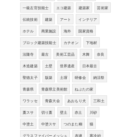
一級左官技能士
エコ建築
建築家
芸術家
伝統技術
建築
アート
インテリア
ホテル
商業施設
海外
国家資格
ブロック建築技能士
カチオン
下地材
法隆寺
最古
美術工芸品
木舞
奈良
木造建築
土壁
世界遺産
日本最古
聖徳太子
版築
土塀
研修会
納涼祭
青森県
青森県立美術館
ねぶたの家
ワラッセ
青森大会
あおもり犬
三和土
藁スサ
切り藁
壁土
赤土
川砂
中塗土
中塗スサ
つのまた糊
猫
グラスファイバーメッシュ
布連
寒冷紗