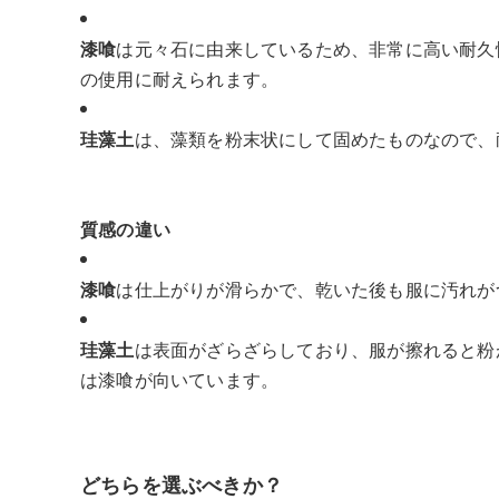
漆喰
は元々石に由来しているため、非常に高い耐久
の使用に耐えられます。
珪藻土
は、藻類を粉末状にして固めたものなので、
質感の違い
漆喰
は仕上がりが滑らかで、乾いた後も服に汚れが
珪藻土
は表面がざらざらしており、服が擦れると粉
は漆喰が向いています。
どちらを選ぶべきか？