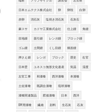
端材
アップサイクル
講習会
左官材
日本エムテクス株式会社
卵
卵殻
白卵
間
赤卵
消石灰
塩焼き消石灰
石灰石
麻スサ
カドヤ工業株式会社
仕上鏝
角鏝
目地鏝
面引鏝
レンガ鏝
ブロック鏝
ゴム鏝
土間鏝
くし目鏝
鶴首鏝
押さえ鏝
レンガ
ブロック
歴史
右官
日本壁
ユネスコ無形文化遺産
気温
湿度
左官工事
和漆喰
西洋漆喰
本漆喰
に
土佐漆喰
既調合漆喰
琉球漆喰
漆喰関連製品
肥後漆喰
日本
西洋
DIY用漆喰
繊維
顔料
生石灰
石灰