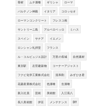
骨材
ムチ漆喰
ギリシャ
ローマ
パルテノン神殿
イタリア
コロッセオ
ローマンコンクリート
フレスコ画
サントリーニ島
アルベロベッロ
ミハス
スペイン
サナア
イエメン
ロンシャン礼拝堂
フランス
ル・コルビュジエ設計
万里の長城
自然素材
東京駅
左官建築物
コーナーアジャスト
フクビ化学工業株式会社
混和剤
みずひき君
花菱産業株式会社
色漆喰
生漆喰
新入社員
芸術
美術館
入江長八
長八美術館
伊豆
メンテナンス
DIY