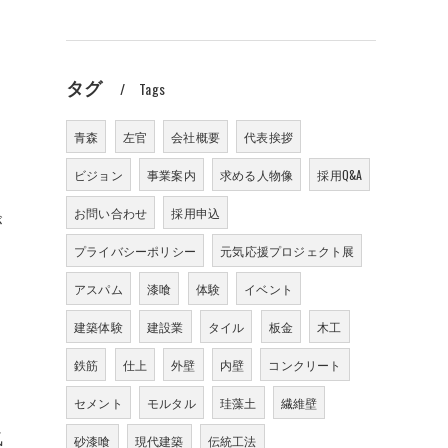
タグ
Tags
青森
左官
会社概要
代表挨拶
ビジョン
事業案内
求める人物像
採用Q&A
お問い合わせ
採用申込
が
プライバシーポリシー
元気応援プロジェクト展
アスパム
漆喰
体験
イベント
建築体験
建設業
タイル
板金
木工
鉄筋
仕上
外壁
内壁
コンクリート
セメント
モルタル
珪藻土
繊維壁
気
砂漆喰
現代建築
伝統工法