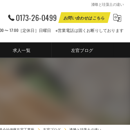
漆喰と珪藻土の違い
0173-26-0499
お問い合わせはこちら
00 〜 17:00［定休日］日曜日 ※営業電話は固くお断りしております
求人一覧
左官ブログ
限会社伊藤左官工業所
左官ブログ
漆喰と珪藻土の違い