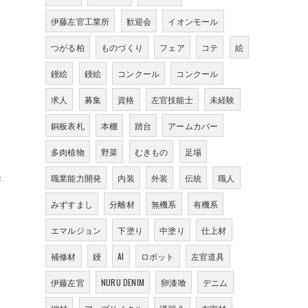
伊藤左官工業所
歓迎会
イオンモール
つがる柏
ものづくり
フェア
コテ
絵
鏝絵
鏝絵
コンクール
コンクール
求人
募集
資格
左官技能士
未経験
銅板表札
本棚
踏台
アームカバー
多肉植物
野菜
むきもの
足場
果
職業能力開発
内装
外装
伝統
職人
みずすまし
分離材
無機系
有機系
エマルジョン
下塗り
中塗り
仕上材
補修材
鏝
AI
ロボット
左官道具
伊藤左官
NURU DENIM
卵漆喰
デニム