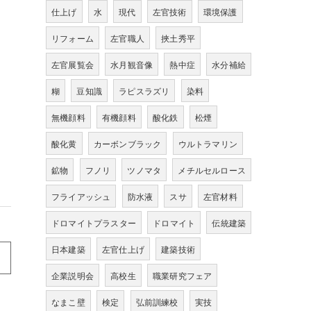
仕上げ
水
現代
左官技術
環境保護
リフォーム
左官職人
挾土秀平
左官展覧会
水月観音像
熱中症
水分補給
糊
豆知識
ラピスラズリ
染料
無機顔料
有機顔料
酸化鉄
松煙
酸化黄
カーボンブラック
ウルトラマリン
鉱物
フノリ
ツノマタ
メチルセルロース
フライアッシュ
防水液
スサ
左官材料
ドロマイトプラスター
ドロマイト
伝統建築
日本建築
左官仕上げ
建築技術
企業説明会
高校生
職業研究フェア
なまこ壁
検定
弘前訓練校
実技