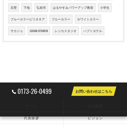
京壁
下地
弘前市
はるやすみパワーアップ教室
小学生
ブルーカラービリオネア
ブルーカラー
ホワイトカラー
サカジョ
LEGIKA STUDIOS
レジカスタジオ
ハブトヨテル
0173-26-0499
お問い合わせはこちら
ホーム
会社概要
代表挨拶
ビジョン