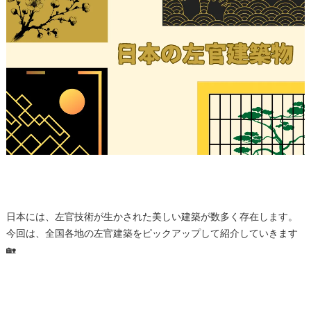
日本には、左官技術が生かされた美しい建築が数多く存在します。
今回は、全国各地の左官建築をピックアップして紹介していきます
🏡