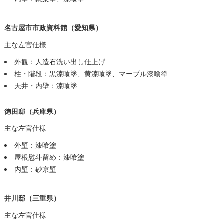
名古屋市市政資料館（愛知県）
主な左官仕様
外観：人造石洗い出し仕上げ
柱・階段：黒漆喰塗、黄漆喰塗、マーブル漆喰塗
天井・内壁：漆喰塗
徳田邸（兵庫県）
主な左官仕様
外壁：漆喰塗
屋根慰斗留め：漆喰塗
内壁：砂京壁
井川邸（三重県）
主な左官仕様