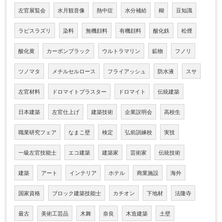
左官展覧会
水月観音像
熱中症
水分補給
糊
豆知識
ラピスラズリ
染料
無機顔料
有機顔料
酸化鉄
松煙
酸化黄
カーボンブラック
ウルトラマリン
鉱物
フノリ
ツノマタ
メチルセルロース
フライアッシュ
防水液
スサ
左官材料
ドロマイトプラスター
ドロマイト
伝統建築
日本建築
左官仕上げ
建築技術
企業説明会
高校生
職業研究フェア
なまこ壁
検定
弘前訓練校
実技
一級左官技能士
エコ建築
建築家
芸術家
伝統技術
建築
アート
インテリア
ホテル
商業施設
海外
国家資格
ブロック建築技能士
カチオン
下地材
法隆寺
最古
美術工芸品
木舞
奈良
木造建築
土壁