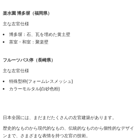
楽水園 博多塀（福岡県）
主な左官仕様
博多塀：石、瓦を埋めた黄土壁
茶室・和室：聚楽壁
フルーツバス停（長崎県）
主な左官仕様
特殊型枠(フォームレスメッシュ)
カラーモルタル(白砂色粉)
日本全国には、まだまだたくさんの左官建築があります。
歴史的なものから現代的なもの、伝統的なものから個性的なデザイ
ンまで、さまざまな表情を持つ左官の技術。