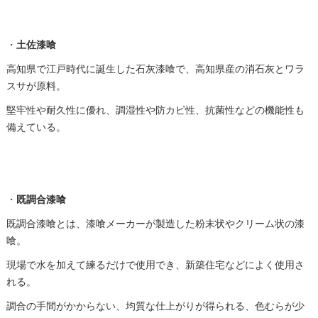
・
土佐漆喰
高知県で江戸時代に誕生した石灰漆喰で、高知県産の消石灰とワラ
スサが原料。
堅牢性や耐久性に優れ、調湿性や防カビ性、抗菌性などの機能性も
備えている。
・
既調合漆喰
既調合漆喰とは、漆喰メーカーが製造した粉末状やクリーム状の漆
喰。
現場で水を加えて練るだけで使用でき、新築住宅などによく使用さ
れる。
調合の手間がかからない、均質な仕上がりが得られる、色むらが少