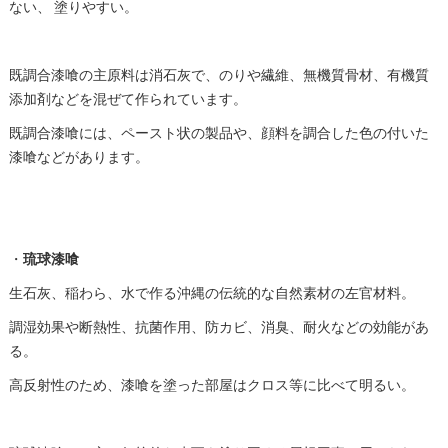
ない、 塗りやすい。
既調合漆喰の主原料は消石灰で、のりや繊維、無機質骨材、有機質
添加剤などを混ぜて作られています。
既調合漆喰には、ペースト状の製品や、顔料を調合した色の付いた
漆喰などがあります。
・
琉球漆喰
生石灰、稲わら、水で作る沖縄の伝統的な自然素材の左官材料。
調湿効果や断熱性、抗菌作用、防カビ、消臭、耐火などの効能があ
る 。
高反射性のため、漆喰を塗った部屋はクロス等に比べて明るい 。