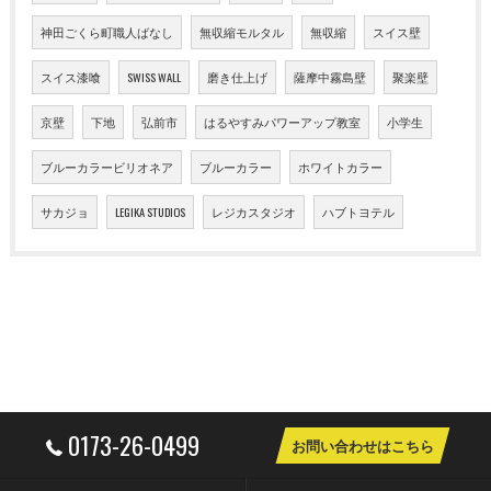
神田ごくら町職人ばなし
無収縮モルタル
無収縮
スイス壁
スイス漆喰
SWISS WALL
磨き仕上げ
薩摩中霧島壁
聚楽壁
京壁
下地
弘前市
はるやすみパワーアップ教室
小学生
ブルーカラービリオネア
ブルーカラー
ホワイトカラー
サカジョ
LEGIKA STUDIOS
レジカスタジオ
ハブトヨテル
0173-26-0499
お問い合わせはこちら