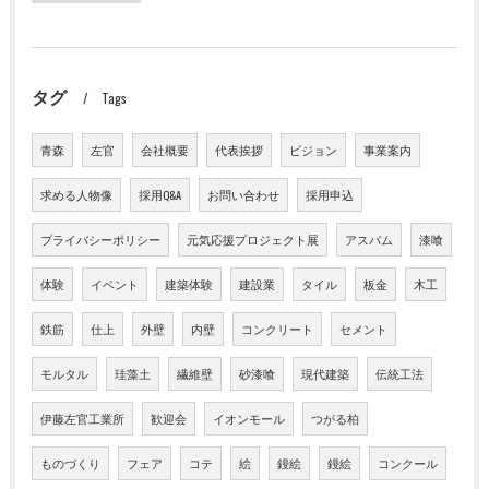
タグ
Tags
青森
左官
会社概要
代表挨拶
ビジョン
事業案内
求める人物像
採用Q&A
お問い合わせ
採用申込
プライバシーポリシー
元気応援プロジェクト展
アスパム
漆喰
体験
イベント
建築体験
建設業
タイル
板金
木工
鉄筋
仕上
外壁
内壁
コンクリート
セメント
モルタル
珪藻土
繊維壁
砂漆喰
現代建築
伝統工法
伊藤左官工業所
歓迎会
イオンモール
つがる柏
ものづくり
フェア
コテ
絵
鏝絵
鏝絵
コンクール