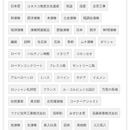
日本壁
ユネスコ無形文化遺産
気温
湿度
左官工事
和漆喰
西洋漆喰
本漆喰
土佐漆喰
既調合漆喰
琉球漆喰
漆喰関連製品
肥後漆喰
日本
西洋
DIY用漆喰
繊維
顔料
生石灰
石灰
骨材
ムチ漆喰
ギリシャ
ローマ
パルテノン神殿
イタリア
コロッセオ
ローマンコンクリート
フレスコ画
サントリーニ島
アルベロベッロ
ミハス
スペイン
サナア
イエメン
ロンシャン礼拝堂
フランス
ル・コルビュジエ設計
万里の長城
自然素材
東京駅
左官建築物
コーナーアジャスト
フクビ化学工業株式会社
混和剤
みずひき君
花菱産業株式会社
色漆喰
生漆喰
新入社員
芸術
美術館
入江長八