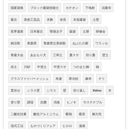
国家資格
ブロック建築技能士
カチオン
下地材
法隆寺
最古
美術工芸品
木舞
奈良
木造建築
土壁
世界遺産
日本最古
聖徳太子
版築
土塀
研修会
納涼祭
青森県
青森県立美術館
ねぶたの家
ワラッセ
青森大会
あおもり犬
三和土
藁スサ
切り藁
壁土
赤土
川砂
中塗土
中塗スサ
つのまた糊
猫
グラスファイバーメッシュ
布連
寒冷紗
麻布
チリ
貫伏せ
シラス壁
シラス
壁
切り返し
Mokkun
木
塗り壁
調湿
抗菌
消臭
ヒノキ
サステナブル
二酸化珪素
酸化アルミニウム
断熱
吸音
耐久性
湿式工法
ものづくりフェア
ヒロロ
漫画