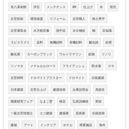
長八美術館
伊豆
メンテナンス
DIY
仕上げ
水
現代
左官技術
環境保護
リフォーム
左官職人
挾土秀平
左官展覧会
水月観音像
熱中症
水分補給
糊
豆知識
ラピスラズリ
染料
無機顔料
有機顔料
酸化鉄
松煙
酸化黄
カーボンブラック
ウルトラマリン
鉱物
フノリ
ツノマタ
メチルセルロース
フライアッシュ
防水液
スサ
左官材料
ドロマイトプラスター
ドロマイト
伝統建築
日本建築
左官仕上げ
建築技術
企業説明会
高校生
職業研究フェア
なまこ壁
検定
弘前訓練校
実技
一級左官技能士
エコ建築
建築家
芸術家
伝統技術
建築
アート
インテリア
ホテル
商業施設
海外