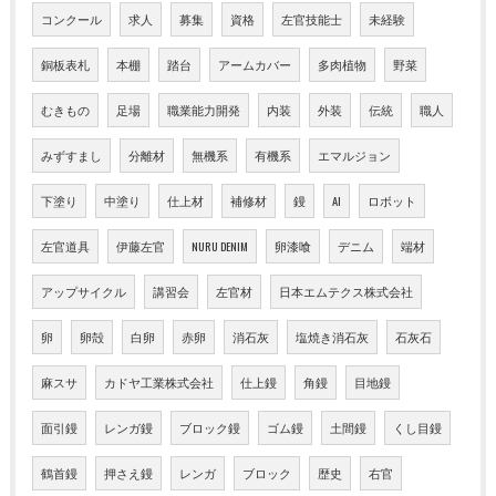
コンクール
求人
募集
資格
左官技能士
未経験
銅板表札
本棚
踏台
アームカバー
多肉植物
野菜
むきもの
足場
職業能力開発
内装
外装
伝統
職人
みずすまし
分離材
無機系
有機系
エマルジョン
下塗り
中塗り
仕上材
補修材
鏝
AI
ロボット
左官道具
伊藤左官
NURU DENIM
卵漆喰
デニム
端材
アップサイクル
講習会
左官材
日本エムテクス株式会社
卵
卵殻
白卵
赤卵
消石灰
塩焼き消石灰
石灰石
麻スサ
カドヤ工業株式会社
仕上鏝
角鏝
目地鏝
面引鏝
レンガ鏝
ブロック鏝
ゴム鏝
土間鏝
くし目鏝
鶴首鏝
押さえ鏝
レンガ
ブロック
歴史
右官