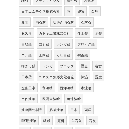
端材
アップサイクル
講習会
左官材
日本エムテクス株式会社
卵
卵殻
白卵
赤卵
消石灰
塩焼き消石灰
石灰石
麻スサ
カドヤ工業株式会社
仕上鏝
角鏝
目地鏝
面引鏝
レンガ鏝
ブロック鏝
ゴム鏝
土間鏝
くし目鏝
鶴首鏝
押さえ鏝
レンガ
ブロック
歴史
右官
日本壁
ユネスコ無形文化遺産
気温
湿度
左官工事
和漆喰
西洋漆喰
本漆喰
土佐漆喰
既調合漆喰
琉球漆喰
。
漆喰関連製品
肥後漆喰
日本
西洋
DIY用漆喰
繊維
顔料
生石灰
石灰