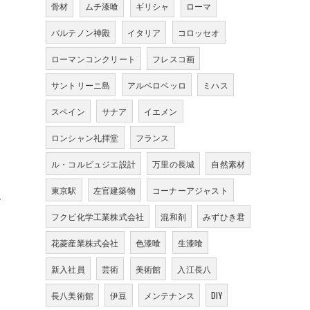
骨材
ムチ漆喰
ギリシャ
ローマ
パルテノン神殿
イタリア
コロッセオ
ローマンコンクリート
フレスコ画
サントリーニ島
アルベロベッロ
ミハス
スペイン
サナア
イエメン
ロンシャン礼拝堂
フランス
ル・コルビュジエ設計
万里の長城
自然素材
東京駅
左官建築物
コーナーアジャスト
す
フクビ化学工業株式会社
混和剤
みずひき君
花菱産業株式会社
色漆喰
生漆喰
新入社員
芸術
美術館
入江長八
長八美術館
伊豆
メンテナンス
DIY