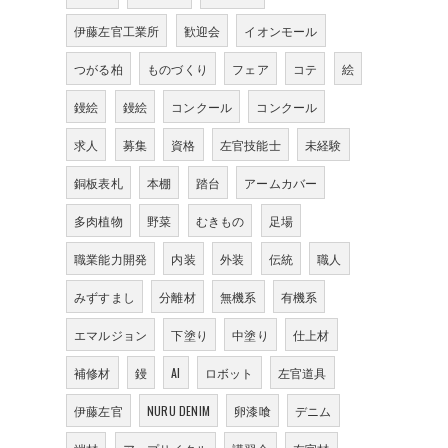
伊藤左官工業所
歓迎会
イオンモール
つがる柏
ものづくり
フェア
コテ
絵
鏝絵
鏝絵
コンクール
コンクール
求人
募集
資格
左官技能士
未経験
銅板表札
本棚
踏台
アームカバー
多肉植物
野菜
むきもの
足場
職業能力開発
内装
外装
伝統
職人
みずすまし
分離材
無機系
有機系
エマルジョン
下塗り
中塗り
仕上材
補修材
鏝
AI
ロボット
左官道具
伊藤左官
NURU DENIM
卵漆喰
デニム