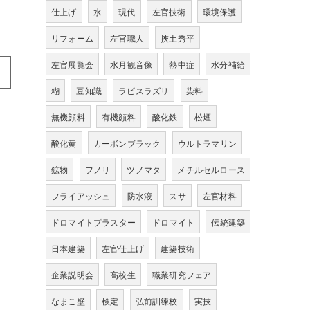
仕上げ
水
現代
左官技術
環境保護
リフォーム
左官職人
挾土秀平
左官展覧会
水月観音像
熱中症
水分補給
糊
豆知識
ラピスラズリ
染料
無機顔料
有機顔料
酸化鉄
松煙
酸化黄
カーボンブラック
ウルトラマリン
鉱物
フノリ
ツノマタ
メチルセルロース
フライアッシュ
防水液
スサ
左官材料
ドロマイトプラスター
ドロマイト
伝統建築
日本建築
左官仕上げ
建築技術
企業説明会
高校生
職業研究フェア
なまこ壁
検定
弘前訓練校
実技