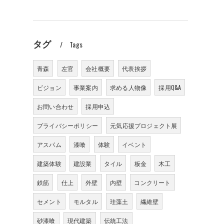
タグ
Tags
青森
左官
会社概要
代表挨拶
ビジョン
事業案内
求める人物像
採用Q&A
お問い合わせ
採用申込
プライバシーポリシー
元気応援プロジェクト展
アスパム
漆喰
体験
イベント
建築体験
建設業
タイル
板金
木工
鉄筋
仕上
外壁
内壁
コンクリート
セメント
モルタル
珪藻土
繊維壁
砂漆喰
現代建築
伝統工法