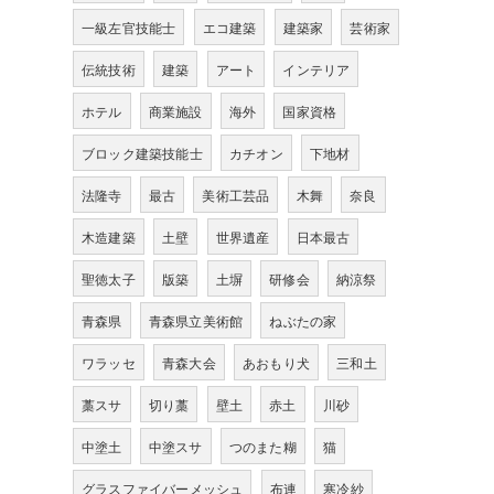
一級左官技能士
エコ建築
建築家
芸術家
伝統技術
建築
アート
インテリア
ホテル
商業施設
海外
国家資格
ブロック建築技能士
カチオン
下地材
法隆寺
最古
美術工芸品
木舞
奈良
木造建築
土壁
世界遺産
日本最古
聖徳太子
版築
土塀
研修会
納涼祭
青森県
青森県立美術館
ねぶたの家
ワラッセ
青森大会
あおもり犬
三和土
藁スサ
切り藁
壁土
赤土
川砂
中塗土
中塗スサ
つのまた糊
猫
グラスファイバーメッシュ
布連
寒冷紗